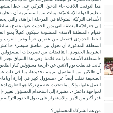
هذا التوقيت اللافت جاء الدخول التركي على خط المشهد
تنظيم الدولة الإسلاميّة». وبات من المسلّم به أن محاربة 
الأهداف التركيّة المتوخّاة في المرحلة الراهنة، والتي يح
إلى جغرافيّة المنطقة التي يدور الحديث عنها، يتضح ببساط
فقيام «المنطقة الآمنة» المنشودة سيكون كفيلاً بمنع 
الخط الحدودي (تفصل بين عفرين غرباً وعين العرب و
المنطقة المذكورة أن تحول بين مناطق سيطرة «داعش» 
الشريط الحدودي. التناقضات بين تصريحات المسؤولين 
«المنطقة الآمنة» ما زالت قائمة. وفي هذا السياق تجدر ا
كانت قد نقلت يوم الاثنين عن «أربعة مسؤولين كبار اطلعوا ع
أن «الكثير من التفاصيل لم يتم تحديدها، بما في ذلك 
الصحيفة نقلت أيضاً عن «مسؤول كبير في إدارة أوباما» ق
العمل عليها، ولكن ما نتحدث عنه مع تركيا هو التعاون ل
لمواجهة داعش»، مشيرة إلى استخدام المسؤول تعبير «إ
قدر أكبر من الأمن والاستقرار على طول الحدود التركية مع
من هم الشركاء المحتملون؟