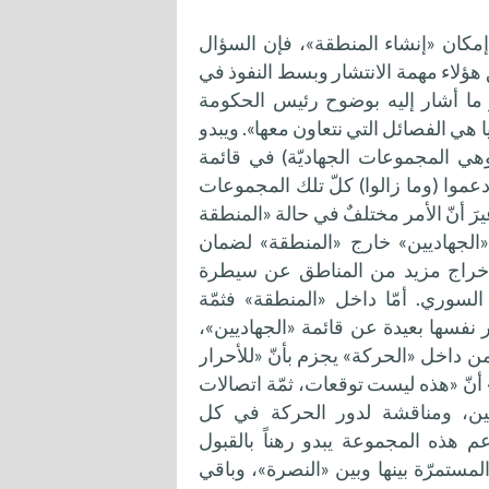
مكان «إنشاء المنطقة»، فإن السؤال
هؤلاء مهمة الانتشار وبسط النفوذ في
هو ما أشار إليه بوضوح رئيس الحكومة
ا هي الفصائل التي نتعاون معها». ويبدو
(وهي المجموعات الجهاديّة) في قائمة
عموا (وما زالوا) كلّ تلك المجموعات
رَ أنّ الأمر مختلفٌ في حالة «المنطقة
«الجهاديين» خارج «المنطقة» لضمان
 إخراج مزيد من المناطق عن سيطرة
لسوري. أمّا داخل «المنطقة» فثمّة
فسها بعيدة عن قائمة «الجهاديين»،
من داخل «الحركة» يجزم بأنّ «للأحرار
ر» أنّ «هذه ليست توقعات، ثمّة اتصالات
عمين، ومناقشة لدور الحركة في كل
عم هذه المجموعة يبدو رهناً بالقبول
لمستمرّة بينها وبين «النصرة»، وباقي