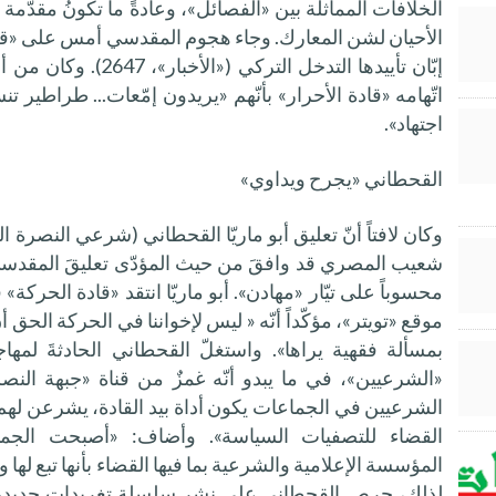
الخلافات المماثلة بين «الفصائل»، وعادةً ما تكونُ مقدّم
الأحيان لشن المعارك. وجاء هجوم المقدسي أمس على «قيادة ا
إبّان تأييدها التدخل ال
اتّهامه «قادة الأحرار» بأنّهم «يريدون إمّعات... طراطير ت
اجتهاد».
القحطاني «يجرح ويداوي»
وكان لافتاً أنّ تعليق أبو ماريّا القحطاني (شرعي النصرة 
شعيب المصري قد وافقَ من حيث المؤدّى تعليقَ المقدسي
محسوباً على تيّار «مهادن». أبو ماريّا انتقد «قادة الح
موقع «تويتر»، مؤكّداً أنّه « ليس لإخواننا في الحركة الحق
بمسألة فقهية يراها». واستغلّ القحطاني الحادثةَ لم
«الشرعيين»، في ما يبدو أنّه غمزٌ من قناة «جبهة النصر
الشرعيين في الجماعات يكون أداة بيد القادة، يشرعن لهم 
القضاء للتصفيات السياسة». وأضاف: «أصبحت الجم
المؤسسة الإعلامية والشرعية بما فيها القضاء بأنها تبع لها و
لذلك، حرص القحطاني على نشر سلسلة تغريدات جديدة، 