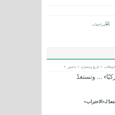
لمقالات
تاريخ وحضارة
داعش
ّا» ... وتستعدّ
عدّ لـ«الاحتراب»