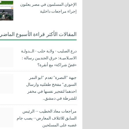
الإخوان المسلمون في مصر يعلنون
إجراء مراجعات داخلية
المقالات الأكثر قراءة الأسبوع الماضي
درع الصليب - ولاية حلب - الــدولـة
الاسـلاميـة: حرق الجنديين رسالة :
«فضّ شراكة» مع أنقرة؟
جبهة “النصرة” تعدم “ابو النمر
السوري” مفخخ طفلتيه وارسال
احدهما لتفجير نفسها في مخفر
للشرطة في دمشق..
مراجعات معاذ الخطيب -- الرئيس
السابق للائتلاف المعارض-- يصب جام
غضبه على المسلحين