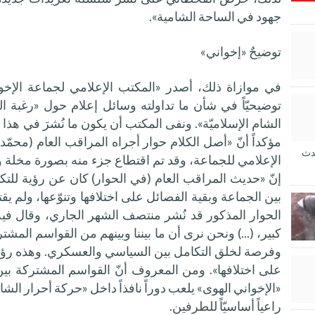
جهود في الساحة الشامية».
توضيحٌ «إخواني»
في موازاة ذلك، أصدر «المكتب الإعلامي لجماعة الإخو
توضيحيّاً في شأن ما تداولته وسائل إعلام حول «رغبة 
الشام الإسلاميّة». ونفى المكتب أن يكون ما نُشرَ في هذا 
مؤكداً أنّ «أصل الكلام حوار أجراه المراقب العام (محمّد 
دث
الإعلامي للجماعة، وقد تم اقتطاع جزء منه بصورة مخلة 
إنّ «حديث المراقب العام (في الحوار) كان عن رؤية للت
بين الجماعة وبقية الفصائل على اختلافها وتنوّعها، ولم
الحوار المذكور قد نُشر منتصف الشهر الجاري، وقال في
كبير، (...) ونحن نرى أن ما بيننا وبينهم من القواسم المشت
وفرصة لخلق التكامل بين السياسي والعسكري. وهذه رؤيتن
على اختلافها». ومن المعروف أنّ القواسم المشتركة بين 
«الإخواني الهوى» يلعب دوراً نافذاً داخل «حركة أحرار الشام»
راعياً أساسيّاً للطرفين.