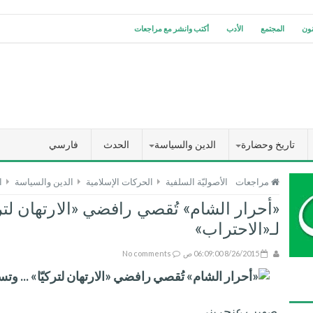
نون
المجتمع
الأدب
أكتب وانشر مع مراجعات
تاريخ وحضارة
الدين والسياسة
الحدث
فارسي
مراجعات
الأصوليّة السلفية
الحركات الإسلامية
الدين والسياسة
ا
«أحرار الشام» تُقصي رافضي «الارتهان لتركي
لـ«الاحتراب»
8/26/2015 06:09:00 ص
No comments
«أحرار الشام» تُقصي رافضي «الارتهان لتركيّا» ... وتست
صهيب عنجريني