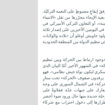
 إيقاعٍ مضبوطٍ على النغمة التركيّة.
ية الإيحاء بتحرّرها من ثقل «الانتماء
ة»، أو التعاون التركي الأميركي في
 اليومين الأخيرين على إصدار ثلاثة
ولود جاويش أوغلو أن «بلاده والولايات
لي تنظيم الدولة من المنطقة الحدودية
«وجود ارتباط بين الحركة وبين تنظيم
 في الشهور الأخير. أمّا البيان الذي
العسكري ليكون نواة جيش نظامي»، فهو
جُدد يرفدون صفوف «الحركة» تحت ستارٍ
«الحركة» في الشمال السوري على وجه
عارك على جبهات عدّة. فعلاوةً على
مرحلة جديدة منها حال ورود ضوء أخضر
اضطرارها إلى دخول احتراب مع شركاء