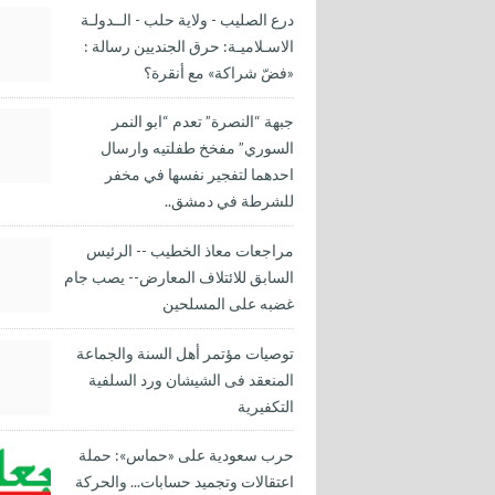
درع الصليب - ولاية حلب - الــدولـة
الاسـلاميـة: حرق الجنديين رسالة :
«فضّ شراكة» مع أنقرة؟
جبهة “النصرة” تعدم “ابو النمر
السوري” مفخخ طفلتيه وارسال
احدهما لتفجير نفسها في مخفر
للشرطة في دمشق..
مراجعات معاذ الخطيب -- الرئيس
السابق للائتلاف المعارض-- يصب جام
غضبه على المسلحين
توصيات مؤتمر أهل السنة والجماعة
المنعقد فى الشيشان ورد السلفية
التكفيرية
حرب سعودية على «حماس»: حملة
اعتقالات وتجميد حسابات... والحركة