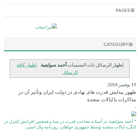
PAGES
CATEGORY
‏إظهار الرسائل ذات التسميات
أحمد سوايعية
.
إظهار كافة
الرسائل
19 نوفمبر 2014
ظهور پيدايش قدرت هاى نهادی در دولت ایران وتأثير آن در
مذاكرات با ايالات متحده
›
* أحمد سوايعية در آستانه تصاحب قدرت در سنا و همچنين افزايش كنترل در
كنگره ايالات متحده توسط جمهورى خواهان، روزنامه وال استر...