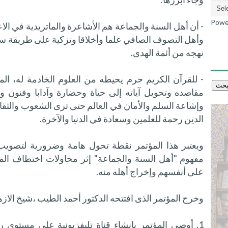
Powe
- أن أهل السنة والجماعة هم الأشاعرة والماتريدية في الاع
وأهل التصوف الصافي علما وأخلاقا وتزكية على طريقة سيد
نهجه من أئمة الهدى.
- للقرآن الكريم حرم يحيطه من العلوم الخادمة له، ال
مقاصده وتحويل آياته إلى حياة وحضارة وآدابا وفنون 
وإشاعة السلم والأمان في العالم حتى ترى الشعوب والثقاف
الدين رحمة للعلمين وسعادة في الدنيا والآخرة.
ويعتبر هذا المؤتمر نقطة تحول هامة وضرورية لتصويب 
مفهوم "أهل السنة والجماعة" إثر محاولات اختطاف ال
على أنفسهم وإخراج أهله منه.
وخرج المؤتمر الذى افتتحه الدكتور أحمد الطيب ،شيخ الا
1. أوصى المؤتمر بإنشاء قناة تليفزيونية على مستوى ر