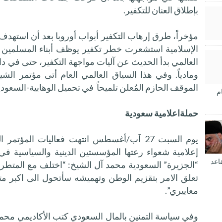
بإطلاق العنان للتكفير.
مؤخراً، طرق إرهاب التكفير أبواب أوروبا بعد أن استهدف 
الإسلامية استشعرت خطر تكفير يوظف أبناء المسلمين ل
العالمي بدأ الحديث عن آليات مواجهة التكفير، حتى في داخ
ومادياً. وفي هذا السياق العالمي العام أتى مؤتمر الشي
الموقف الحازم المُعلن تلميحاً في تحميل الوهابية-السعودي
م
حملةاعلامية سعودية
يوم السبت 27 آب/أغسطس انتهت فعاليات المؤت
إعلامية شعواء رعتها المؤسستين الدينية والسياسية ف
اعد
“الجزيرة” السعودية محمد آل الشيخ: “اختلف مع المتطرفين
تعلق الامر بتقزيم الوطن وتهميشه سأتحول الى اكبر 
معاييري”.
وفي سياسة التمنين بالمال السعودي كتب الأكاديمي محمد