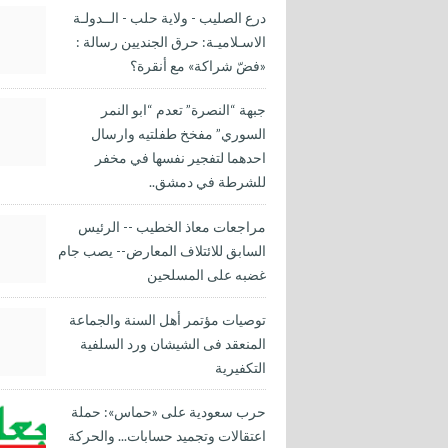
درع الصليب - ولاية حلب - الــدولـة
الاسـلاميـة: حرق الجنديين رسالة :
«فضّ شراكة» مع أنقرة؟
جبهة “النصرة” تعدم “ابو النمر
السوري” مفخخ طفلتيه وارسال
احدهما لتفجير نفسها في مخفر
للشرطة في دمشق..
مراجعات معاذ الخطيب -- الرئيس
السابق للائتلاف المعارض-- يصب جام
غضبه على المسلحين
توصيات مؤتمر أهل السنة والجماعة
المنعقد فى الشيشان ورد السلفية
التكفيرية
حرب سعودية على «حماس»: حملة
اعتقالات وتجميد حسابات... والحركة