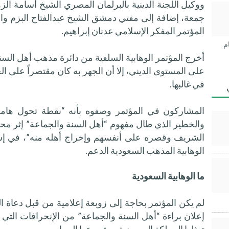
ووكيل اللجنة الدينية بالبرلمان المصري الشيخ أسامة 
جمعة، إضافة إلى مفتي دمشق الشيخ عبدالفتاح البزم وا
المؤتمر المفكر الإسلامي عدنان إبراهيم.
م
أخرج المؤتمر الوهابية السلفية من دائرة مذهب أهل السن
على المستوى الديني، إلا أن الجهر به كان مقتصراً على ال
في غالبها.
المشاركون في المؤتمر وصفوه بأنه “نقطة تحول هامة
والخطير الذي طال مفهوم “أهل السنة والجماعة” إثر مح
الشريف وقصره على أنفسهم وإخراج أهله منه”، في إشا
الوهابية المذهب السعودية الدعم.
ما الوهابية السعودية
لم يكن المؤتمر بحاجة إلى زوبعة إعلامية من قبل دعاة ال
إعلان براءة “أهل السنة والجماعة” من الإنحرافات التي أدخ