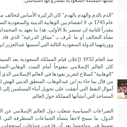
تمثلها المملكة السعودية بمشروعها السياسي.
"الدم بالدم والهدم بالهدم" كان الركيزة الأساس لتحالف
عام 1745 م، لا انفصام بين الوهابية الدينية والسعودية 
مقدراً للثانية ان تستمر بلا الأولى، هذا ما تعهد به المحمدا
نشأة التحالف أو ما عُرف بـ "ميثاق الدرعية" الذي قاد إل
ووريثتهما الدولة السعودية الثالثة التي أسسها عبدالعزيز اب
منذ العام 1932 (إعلان قيام المملكة السعودية 
كان العالم الإسلامي مفتوحاً أمام التمدد الوهابي-ا
“الوهابية” كسلاح لتعزيز نفوذها في العالم الإسلامي الذي 
من قال بما جاء به ابن عبدالوهاب. المنطق الديني الهش 
أموال النفط التي أُنفقت على تحويل أبناء المسلمين إلى ا
المساجد التي أنشأتها المملكة حول العالم.
الصراعات السياسية شغلت دول العالم الإسلامي عن التغ
الدول، ما سمح لاحقاً بنشأة الجماعات المتطرفة التي 
نفسها في مواجهتها بعد أن فرّخت جماعات استفحلت 