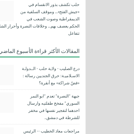
حلب تكشف بذور الانقسام في
«جيش الفتح»... وموقف السلفية من
الديمقراطية وصوت الشعب في
الحكم يعصف بهم... وخلافات النصرة وأحرار الشا
تتفاعل
المقالات الأكثر قراءة الأسبوع الماضي
درع الصليب - ولاية حلب - الــدولـة
الاسـلاميـة: حرق الجنديين رسالة :
«فضّ شراكة» مع أنقرة؟
جبهة “النصرة” تعدم “ابو النمر
السوري” مفخخ طفلتيه وارسال
احدهما لتفجير نفسها في مخفر
للشرطة في دمشق..
مراجعات معاذ الخطيب -- الرئيس