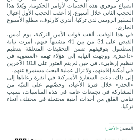
انصياع موفري هذه الخدمات لأوامر الحكومة. ويُعدّ هذا
الحجب الثاني خلال أسبوع، إذ أعقب الحجب الأول اغتيال
السفير الروسي لدى تركيا، أندري كارلوف، مطلع الأسبوع
الجاري.
في هذا الوقت، ألقت قوات الأمن التركية، يوم أمس،
القبض على 31 من بين 41 مشتبهاً فيهم، أمرت نيابة
إسطنبول بتوقيفهم ضمن التحقيقات المتعلقة بتنظيم
«داعش». ووجهت النيابة إلى هؤلاء تهمة «العضوية في
تنظيم إرهابي»، في حين لم يتم العثور على الـ10 الآخرين
في أمكنة إقامتهم، ولا تزال عملية البحث مستمرة عنهم.
إلى ذلك، دعت السفارة الأميركية في أنقرة رعاياها إلى
«الحذر» خلال فترة الأعياد، وحضّتهم على التنبّه من
المشاركة في تجمعات عامة في هذه المناسبات، بسبب
تنامي القلق من أحداث أمنية محتملة في مختلف أنحاء
تركيا.
___________
المصدر:
«الأخبار»