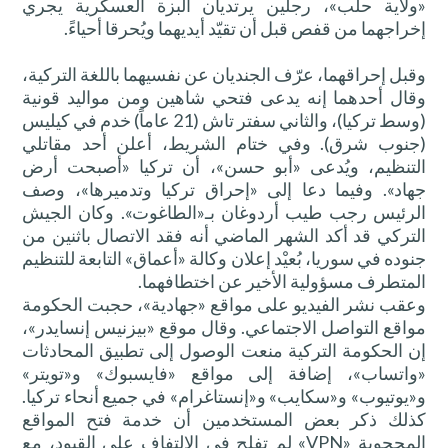
«ولاية حلب»، رجلين يرتديان البزة العسكرية يجري
إخراجهما من قفص قبل أن تقيّد أيديهما ويُحرقا أحياءً.
وقبل إحراقهما، عرّف الجنديان عن نفسيهما باللغة التركية،
وقال أحدهما إنه يدعى فتحي شاهين ومن مواليد قونية
(وسط تركيا)، والثاني سفتر تاش (21 عاماً) خدم في كيليس
(جنوب شرق). وفي ختام الشريط، أعلن أحد مقاتلي
التنظيم، ويُدعى «أبو حسن»، أن تركيا «أصبحت أرض
جهاد». وفيما دعا إلى «إحراق تركيا وتدميرها»، وصف
الرئيس رجب طيب أردوغان بـ«الطاغوت». وكان الجيش
التركي قد أكد الشهر الماضي أنه فقد الاتصال باثنين من
جنوده في سوريا، بُعيْد إعلان وكالة «أعماق» التابعة للتنظيم
المتطرف مسؤولية الأخير عن اختطافهما.
وعقب نشر الفيديو على مواقع «جهادية»، حجبت الحكومة
مواقع التواصل الاجتماعي. وقال موقع «بيزنيس إنسايدر»،
إن الحكومة التركية منعت الوصول إلى تطبيق المحادثات
«واتساب»، إضافة إلى مواقع «فايسبوك» و«تويتر»
و«يوتيوب» و«سكايب» و«إنستاغرام» في جميع أنحاء تركيا.
كذلك ذكر بعض المستخدمين أن خدمة فتح المواقع
المحجوبة «VPN» لم تفلح في الالتفاف على القيود، مع