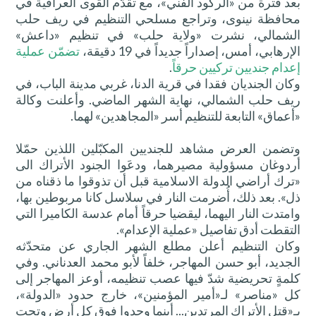
بعد فترة من «الركود الفني»، مع تقدّم القوى العراقية في
محافظة نينوى، وتراجع مسلحي التنظيم في ريف حلب
الشمالي، نشرت «ولاية حلب» في تنظيم «داعش»
الإرهابي، أمس، إصداراً جديداً في 19 دقيقة،
تضمّن عملية
إعدام جنديين تركيين حرقاً
.
وكان الجنديان فقدا في قرية الدنا، غربي مدينة الباب، في
ريف حلب الشمالي، نهاية الشهر الماضي. وأعلنت وكالة
«أعماق» التابعة للتنظيم أسر «المجاهدين» لهما.
وتضمن العرض مشاهد للجنديين المكبّلين اللذين حمّلا
أردوغان مسؤولية مصيرهما، ودعَوا الجنود الأتراك الى
«ترك أراضي الدولة الاسلامية قبل أن تذوقوا ما ذقناه من
ذل». بعد ذلك، أُضرمت النار في سلاسل كانا مربوطين بها،
وامتدت النار اليهما، ليقضيا حرقاً أمام عدسة الكاميرا التي
التقطت أدق تفاصيل «عملية الإعدام».
وكان التنظيم أعلن مطلع الشهر الجاري عن متحدّثه
الجديد، أبو حسن المهاجر، خلفاً لأبو محمد العدناني. وفي
كلمةٍ تحريضية شدّ فيها عصب تنظيمه، أوعز المهاجر إلى
كل «مناصر» لـ«أمير المؤمنين»، خارج حدود «الدولة»،
بـ«قتل الأتراك المرتدين... أينما وجدوا فوق كل أرض وتحت