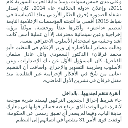
وعلى مدى خمس سنوات، ومنذ بداية الحرب السورية عام
2011، وإعلان «دولة الخلافة» عام 2014، كان إصدار
«شفاء الصدور» (حرق الطيّار الأردني معاذ الكساسبة في
شباط 2015) أقسى ما أنتجته المؤسسات الإعلامية التابعة
لتنظيم «داعش» وأكثرها عنفاً ووحشية، موثّقاً برؤية
إخراجية وعين سينمائية محترفة. إلا أن عملية أمس كانت
أشد وحشية مع استخدام الأسلوب الاحترافي نفسه.
وقالت مصادر لـ«الأخبار» إن وزير الإعلام في التنظيم «أبو
محمد فرقان» (الدكتور السعودي وائل عادل سلمان
الفياض)، كان المسؤول الأوّل عن تلك الإصدارات، وعن
الأسلوب وطريقة التصوير والإخراج. وأضافت أن التنظيم
«عانى من شُحّ في الأفكار الإجرامية غير التقليدية منذ
مقتل فرقان في تشرين الأول الماضي».
________________________
أنقرة تنتقم لجندييها... بالداخل
جاء شريط إحراق الجنديين التركيين ليسدد ضربة موجعة
لأنقرة، في الوقت الذي ترتفع فيه خسائر قواتها في معارك
مدينة الباب. وفيما لم يصدر أي تعليق رسمي عن الحكومة،
أوقفت قوى الأمن 31 مشتبهاً في انتمائهم إلى التنظيم