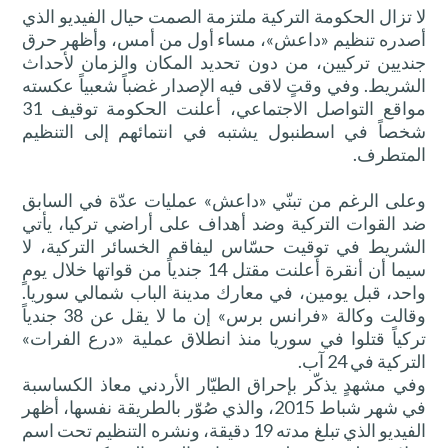
لا تزال الحكومة التركية ملتزمة الصمت حيال الفيديو الذي
أصدره تنظيم «داعش»، مساء أول من أمس، وأظهر حرق
جنديين تركيين، من دون تحديد المكان والزمان لأحداث
الشريط. وفي وقتٍ لاقى فيه الإصدار غضباً شعبياً عكسته
مواقع التواصل الاجتماعي، أعلنت الحكومة توقيف 31
شخصاً في اسطنبول يشتبه في انتمائهم إلى التنظيم
المتطرف.
وعلى الرغم من تبنّي «داعش» عمليات عدّة في السابق
ضد القوات التركية وضد أهداف على أراضي تركيا، يأتي
الشريط في توقيت حسّاس ليفاقم الخسائر التركية، لا
سيما أن أنقرة أعلنت مقتل 14 جندياً من قواتها خلال يومٍ
واحد، قبل يومين، في معارك مدينة الباب شمالي سوريا.
وقالت وكالة «فرانس برس» إن ما لا يقل عن 38 جندياً
تركياً قتلوا في سوريا منذ انطلاق عملية «درع الفرات»
التركية في 24 آب.
وفي مشهدٍ يذكّر بإحراق الطيّار الأردني معاذ الكساسبة
في شهر شباط 2015، والذي صُوّر بالطريقة نفسها، أظهر
الفيديو الذي تبلغ مدته 19 دقيقة، ونشره التنظيم تحت اسم