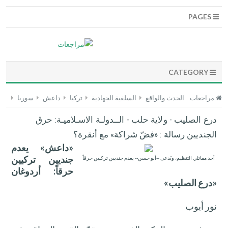
PAGES
CATEGORY
مراجعات
الحدث والواقع
السلفية الجهادية
تركيا
داعش
سوريا
درع الصليب - ولاية حلب - الــدولـة الاسـلاميـة: حرق
الجنديين رسالة : «فضّ شراكة» مع أنقرة؟
«داعش» يعدم
جنديين تركيين
أحد مقاتلي التنظيم، ويُدعى --أبو حسن-- يعدم جنديين تركيين حرقاً
حرقاً: أردوغان
«درع الصليب»
نور أيوب