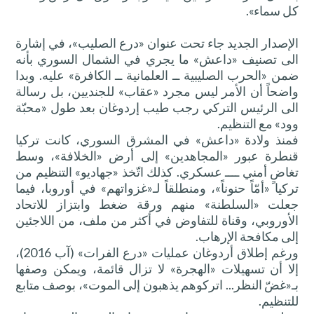
كل سماء».
الإصدار الجديد جاء تحت عنوان «درع الصليب»، في إشارة
الى تصنيف «داعش» ما يجري في الشمال السوري بأنه
ضمن «الحرب الصليبية ــ العلمانية ــ الكافرة» عليه. وبدا
واضحاً أن الأمر ليس مجرد «عقاب» للجنديين، بل رسالة
الى الرئيس التركي رجب طيب إردوغان بعد طول «محبّة
وود» مع التنظيم.
فمنذ ولادة «داعش» في المشرق السوري، كانت تركيا
قنطرة عبور «المجاهدين» إلى أرض «الخلافة»، وسط
تغاضٍ أمني ــــ عسكري. كذلك اتّخذ «جهاديو» التنظيم من
تركيا «أمّاً حنوناً»، ومنطلقاً لـ«غزواتهم» في أوروبا، فيما
جعلت «السلطنة» منهم ورقة ضغط وابتزاز للاتحاد
الأوروبي، وقناة للتفاوض في أكثر من ملف، من اللاجئين
إلى مكافحة الإرهاب.
ورغم إطلاق أردوغان عمليات «درع الفرات» (آب 2016)،
إلا أن تسهيلات «الهجرة» لا تزال قائمة، ويمكن وصفها
بـ«غضّ النظر... اتركوهم يذهبون إلى الموت»، بوصف متابع
للتنظيم.