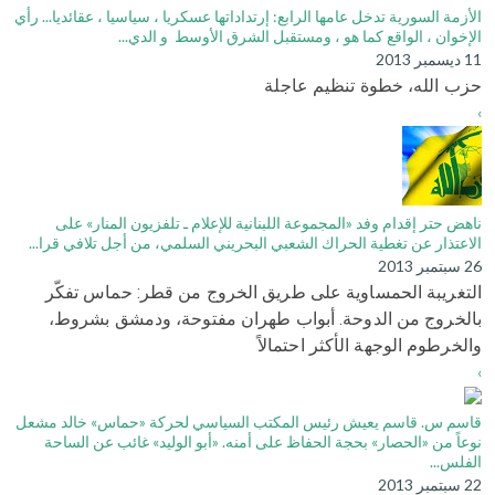
الأزمة السورية تدخل عامها الرابع: إرتداداتها عسكريا ، سياسيا ، عقائديا... رأي
الإخوان ، الواقع كما هو ، ومستقبل الشرق الأوسط و الدي...
11 ديسمبر 2013
حزب الله، خطوة تنظيم عاجلة
›
ناهض حتر إقدام وفد «المجموعة اللبنانية للإعلام ـ تلفزيون المنار» على
الاعتذار عن تغطية الحراك الشعبي البحريني السلمي، من أجل تلافي قرا...
26 سبتمبر 2013
التغريبة الحمساوية على طريق الخروج من قطر: حماس تفكّر
بالخروج من الدوحة. أبواب طهران مفتوحة، ودمشق بشروط،
والخرطوم الوجهة الأكثر احتمالاً
›
قاسم س. قاسم يعيش رئيس المكتب السياسي لحركة «حماس» خالد مشعل
نوعاً من «الحصار» بحجة الحفاظ على أمنه. «أبو الوليد» غائب عن الساحة
الفلس...
22 سبتمبر 2013