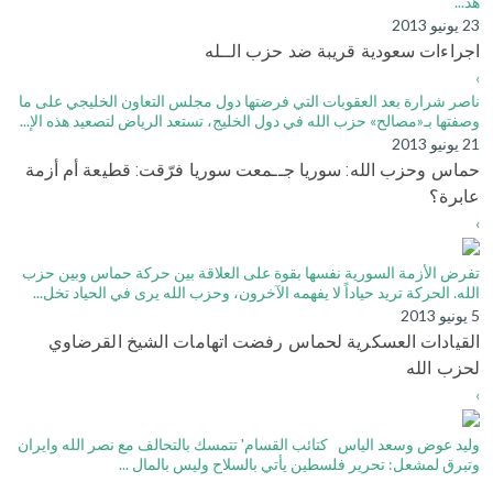
هذ...
23 يونيو 2013
اجراءات سعودية قريبة ضد حزب الــله
›
ناصر شرارة بعد العقوبات التي فرضتها دول مجلس التعاون الخليجي على ما
وصفتها بـ«مصالح» حزب الله في دول الخليج، تستعد الرياض لتصعيد هذه الإ...
21 يونيو 2013
حماس وحزب الله: سوريا جــمعت سوريا فرّقت: قطيعة أم أزمة
عابرة؟
›
تفرض الأزمة السورية نفسها بقوة على العلاقة بين حركة حماس وبين حزب
الله. الحركة تريد حياداً لا يفهمه الآخرون، وحزب الله يرى في الحياد تخل...
5 يونيو 2013
القيادات العسكرية لحماس رفضت اتهامات الشيخ القرضاوي
لحزب الله
›
وليد عوض وسعد الياس كتائب القسام' تتمسك بالتحالف مع نصر الله وايران
وتبرق لمشعل: تحرير فلسطين يأتي بالسلاح وليس بالمال ...