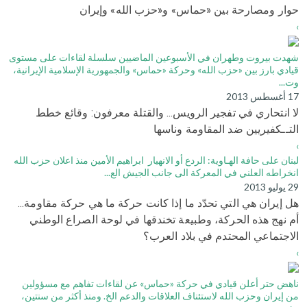
حوار ومصارحة بين «حماس» و«حزب الله» وإيران
›
شهدت بيروت وطهران في الأسبوعين الماضيين سلسلة لقاءات على مستوى
قيادي بارز بين «حزب الله» وحركة «حماس» والجمهورية الإسلامية الإيرانية،
وت...
17 أغسطس 2013
لا انتحاري في تفجير الرويس... والقتلة معرفون: وقائع خطط
التــكفيريين ضد المقاومة وناسها
›
لبنان على حافة الهـاوية: الردع أو الانهيار ابراهيم الأمين منذ اعلان حزب الله
انخراطه العلني في المعركة الى جانب الجيش الع...
29 يوليو 2013
هل إيران هي التي تحدّد ما إذا كانت حركة ما هي حركة مقاومة...
أم نهج هذه الحركة، وطبيعة تخندقها في لوحة الصراع الوطني
الاجتماعي المحتدم في بلاد العرب؟
›
ناهض حتر أعلن قيادي في حركة «حماس» عن لقاءات تفاهم مع مسؤولين
من إيران وحزب الله لاستئناف العلاقات والدعم الخ. ومنذ أكثر من سنتين،