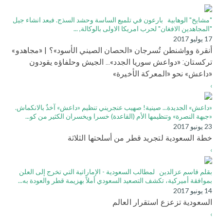
"مشايخ" الوهابية بارعون في تلميع الساسة وحشد السذج. فبعد انشاء جيل
"المجاهدين الافغان" لحرب امريكا الاولى بالوكالة, ...
17 يوليو 2017
أنقرة وواشنطن تُسرجان «الحصان الصيني الأسود»؟ | «مجاهدو»
تركستان: «دواعش سوريا الجدد»... الجيش وحلفاؤه يقودون
«داعش» نحو «المعركة الأخيرة»
›
«داعش» الجديدة... صينية! صهيب عنجريني تنظيم «داعش» آخذٌ بالانكماش.
«جبهة النصرة» وتنظيمها الأم (القاعدة) خسرا ويخسران الكثير من كو...
23 يونيو 2017
خطة السعودية لتجريد قطر من أسلحتها الثلاثة
›
بقلم قاسم عزالدين لمطالب السعودية - الإماراتية التي تخرج إلى العلن
بموافقة أميركية، تكشف التصعيد السعودي أملاً بهزيمة قطر والعودة به...
14 يونيو 2017
السعودية تزعزع استقرار العالم
›