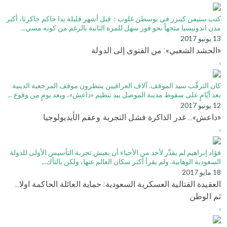
كتب ستيفن كينزر في بوسطن غلوب : قبل أشهر قليلة بدا حاكم جاكرتا، أكبر
مدن اندونيسيا متجهاً نحو فوز سهل للمرة الثانية بالرغم من كونه مسي...
13 يونيو 2017
«الحشد الشعبي»: من الفتوى إلى الدولة
›
كان الترقّب سيد الموقف. آلاف العراقيين ينتظرون موقف المرجعية الدينية
بعد أيّامٍ على سقوط مدينة الموصل بيد تنظيم «داعش»، وبعد يومٍ من وقوع ...
12 يونيو 2017
«داعش»... غدر الذاكرة فشل التجربة وعقم الأيديولوجيا
›
فؤاد إبراهيم لم يقدَّر لأحد من الأحياء أن يعيش تجربة التأسيس الأولى للدولة
السعودية الوهابية. ولم يقرأ أكثر سكان العالم عنها، ولكن بالتأك...
18 مايو 2017
العقيدة القتالية العسكرية السعودية: حماية العائلة الحاكمة اولا...
ثم الوطن
›