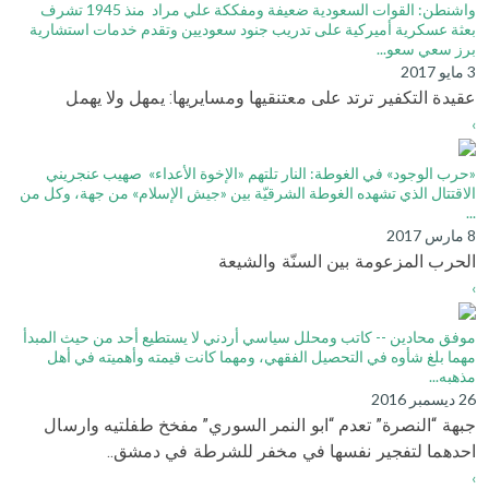
واشنطن: القوات السعودية ضعيفة ومفككة علي مراد منذ 1945 تشرف
بعثة عسكرية أميركية على تدريب جنود سعوديين وتقدم خدمات استشارية
برز سعي سعو...
3 مايو 2017
عقيدة التكفير ترتد على معتنقيها ومسايريها: يمهل ولا يهمل
›
«حرب الوجود» في الغوطة: النار تلتهم «الإخوة الأعداء» صهيب عنجريني
الاقتتال الذي تشهده الغوطة الشرقيّة بين «جيش الإسلام» من جهة، وكل من
...
8 مارس 2017
الحرب المزعومة بين السنّة والشيعة
›
موفق محادين -- كاتب ومحلل سياسي أردني لا يستطيع أحد من حيث المبدأ
مهما بلغ شأوه في التحصيل الفقهي، ومهما كانت قيمته وأهميته في أهل
مذهبه...
26 ديسمبر 2016
جبهة “النصرة” تعدم “ابو النمر السوري” مفخخ طفلتيه وارسال
احدهما لتفجير نفسها في مخفر للشرطة في دمشق..
›