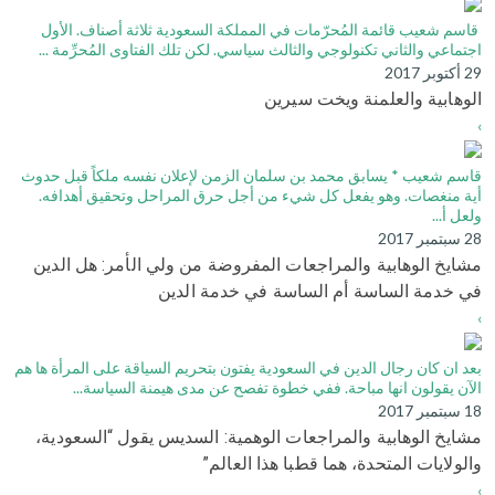
قاسم شعيب قائمة المُحرّمات في المملكة السعودية ثلاثة أصناف. الأول
اجتماعي والثاني تكنولوجي والثالث سياسي. لكن تلك الفتاوى المُحرِّمة ...
29 أكتوبر 2017
الوهابية والعلمنة ويخت سيرين
›
قاسم شعيب * يسابق محمد بن سلمان الزمن لإعلان نفسه ملكاً قبل حدوث
أية منغصات. وهو يفعل كل شيء من أجل حرق المراحل وتحقيق أهدافه.
ولعل أ...
28 سبتمبر 2017
مشايخ الوهابية والمراجعات المفروضة من ولي الأمر: هل الدين
في خدمة الساسة أم الساسة في خدمة الدين
›
بعد ان كان رجال الدين في السعودية يفتون بتحريم السياقة على المرأة ها هم
الآن يقولون انها مباحة. ففي خطوة تفصح عن مدى هيمنة السياسة...
18 سبتمبر 2017
مشايخ الوهابية والمراجعات الوهمية: السديس يقول “السعودية،
والولايات المتحدة، هما قطبا هذا العالم”
›