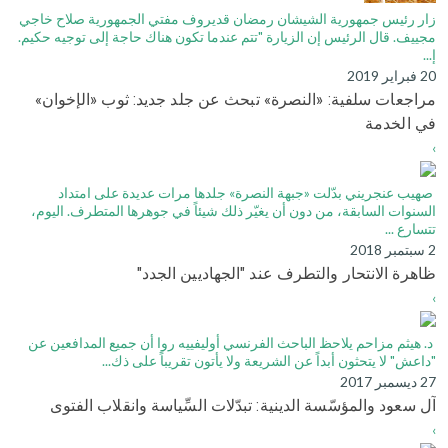
زار رئيس جمهورية الشيشان رمضان قديروف مفتي الجمهورية صلاح خاجي
مجييف. قال الرئيس إن الزيارة "تتم عندما تكون هناك حاجة إلى توجيه حكيم.
إ...
20 فبراير 2019
مراجعات سلفية: «النصرة» تبحث عن جلد جديد: ثوب «الإخوان»
في الخدمة
›
صهيب عنجريني بدّلت «جبهة النصرة» جلدها مرات عديدة على امتداد
السنوات السابقة، من دون أن يغيّر ذلك شيئاً في جوهرها المتطرف. اليوم،
تتسارع ...
2 سبتمبر 2018
ظاهرة الانتحار والتطرف عند "الجهاديين الجدد"
›
د. هيثم مزاحم يلاحظ الباحث الفرنسي أوليفييه روا أن جميع المدافعين عن
"داعش" لا يتحثون أبداً عن الشريعة ولا يأتون تقريباً على ذك...
27 ديسمبر 2017
آل سعود والمؤسّسة الدينية: تبدّلات السِّياسة وانقلاب الفتوى
›