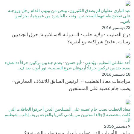
عبد الباري عطوان لم يصدق الكثيرون، ونحن من بينهم، اقدام رجل وزوجته
على تفخيخ طفلتيهما المحجبتين، وتحت العاشرة من عمرهما، بحزامين
ناس...
23 ديسمبر 2016
درع الصليب - ولاية حلب - الــدولـة الاسـلاميـة: حرق الجنديين
رسالة : «فضّ شراكة» مع أنقرة؟
›
أحد مقاتلي التنظيم، ويُدعى --أبو حسن-- يعدم جنديين تركيين حرقاً «داعش»
يعدم جنديين تركيين حرقاً: أردوغان «درع الصليب» نور أيوب بعد ف...
18 ديسمبر 2016
مراجعات معاذ الخطيب -- الرئيس السابق للائتلاف المعارض--
يصب جام غضبه على المسلحين
›
معاذ الخطيب يصب جام غضبه على المسلحين الذين أحرقوا الحافلات التي
كانت مخصصة لإجلاء المدنيين من بلدتي كفريا والفوعة بريف إدلب.. شيطنتم
ال...
9 ديسمبر 2016
ما هي الأسباب التي عجلت بانهيار جبهة حلب الشرقية؟