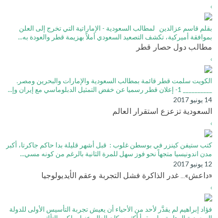
›
بقلم قاسم عزالدين لمطالب السعودية - الإماراتية التي تخرج إلى العلن
بموافقة أميركية، تكشف التصعيد السعودي أملاً بهزيمة قطر والعودة به...
مطالب دول حصار قطر
›
الكويت سلمت قطر قائمة بمطالب السعودية والإمارات والبحرين ومصر.
__________ 1- إعلان قطر رسميا عن خفض التمثيل الدبلوماسي مع إيران وإ...
14 يونيو 2017
السعودية تزعزع استقرار العالم
›
كتب ستيفن كينزر في بوسطن غلوب : قبل أشهر قليلة بدا حاكم جاكرتا، أكبر
مدن اندونيسيا متجهاً نحو فوز سهل للمرة الثانية بالرغم من كونه مسي...
12 يونيو 2017
«داعش»... غدر الذاكرة فشل التجربة وعقم الأيديولوجيا
›
فؤاد إبراهيم لم يقدَّر لأحد من الأحياء أن يعيش تجربة التأسيس الأولى للدولة
السعودية الوهابية. ولم يقرأ أكثر سكان العالم عنها، ولكن بالتأك...