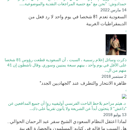
حمدادوش: "نحن مع "مع حتمية المراجعات النقدية والموضوعية......
14 مارس 2022
السعودية تعدم 81 شخصا في يوم واحد لا رد فعل من
الديمقراطيات الغربية
›
ذكرت وسائل إعلام رسمية ، السبت ، أن السعودية قطعت رؤوس 81 شخصا
على الأقل في يوم واحد ، بينهم سبعة يمنيين وسوري. وقال ناشطون إن 41
منهم من ال...
2 سبتمبر 2018
ظاهرة الانتحار والتطرف عند "الجهاديين الجدد"
›
د. هيثم مزاحم يلاحظ الباحث الفرنسي أوليفييه روا أن جميع المدافعين عن
"داعش" لا يتحثون أبداً عن الشريعة ولا يأتون تقريباً على ذك...
13 يوليو 2018
لماذا اعتقل النظام السعودي الشيخ سفر عبد الرحمان الحوالي...
هل السبب ما قاله في كتابه: المسلمون والحضارة الغربية