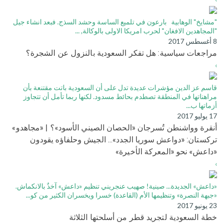
"مشايخ" الوهابية بارعون في تلميع الساسة وحشد السذج. فبعد انشاء جيل
"المجاهدين الافغان" لحرب امريكا الاولى بالوكالة, ...
8 أغسطس 2017
مراجعات سياسية: هل تفكر السعودية بالنزول عن الشجرة؟
›
قاسم عز الدين مؤشرات عديدة تدل على أن السعودية باتت مقتنعة بأن
مراهناتها في المنطقة تصطدم بحائط مسدود. لكنها ربما تأمل أن تتجاوز
أزماتها ب...
17 يوليو 2017
أنقرة وواشنطن تُسرجان «الحصان الصيني الأسود»؟ | «مجاهدو»
تركستان: «دواعش سوريا الجدد»... الجيش وحلفاؤه يقودون
«داعش» نحو «المعركة الأخيرة»
›
«داعش» الجديدة... صينية! صهيب عنجريني تنظيم «داعش» آخذٌ بالانكماش.
«جبهة النصرة» وتنظيمها الأم (القاعدة) خسرا ويخسران الكثير من كو...
23 يونيو 2017
خطة السعودية لتجريد قطر من أسلحتها الثلاثة