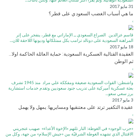
31 مايو 2017
ما هي أسباب الغضب السعودي على قطر؟
›
قاسم عزالدين الصراع السعودي ــ الإماراتي مع قطر، ينفجر على إثر
المراهنة السعودية على دونالد ترامب بكل ممتلكاتها وديونها اللاحقة للان...
18 مايو 2017
العقيدة القتالية العسكرية السعودية: حماية العائلة الحاكمة اولا...
ثم الوطن
›
واشنطن: القوات السعودية ضعيفة ومفككة علي مراد منذ 1945 تشرف
بعثة عسكرية أميركية على تدريب جنود سعوديين وتقدم خدمات استشارية
برز سعي سعو...
3 مايو 2017
عقيدة التكفير ترتد على معتنقيها ومسايريها: يمهل ولا يهمل
›
«حرب الوجود» في الغوطة: النار تلتهم «الإخوة الأعداء» صهيب عنجريني
الاقتتال الذي تشهده الغوطة الشرقيّة بين «جيش الإسلام» من جهة، وكل من