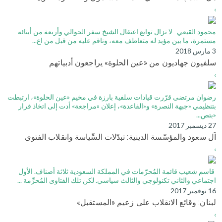
›
محمود القيعي لا تزال توابع اعتقال الشيخ سفر الحوالي وأربعة من أبنائه
مستمرة، ما بين مؤيد له متعاطف معه، وناقم عليه من قبل من اع...
3 مارس 2018
سلفيون جهاديون من «عين الحلوة» يراجعون أدبياتهم
›
رضوان مرتضى قرّرت قيادات سلفية بارزة في مخيم «عين الحلوة»، ارتبطت
بتنظيمي «جبهة النصرة» و«القاعدة»، إعلان «مراجعة» أدت إلى اتخاذ قرار
«بتص...
27 ديسمبر 2017
آل سعود والمؤسّسة الدينية: تبدّلات السِّياسة وانقلاب الفتوى
›
قاسم شعيب قائمة المُحرّمات في المملكة السعودية ثلاثة أصناف. الأول
اجتماعي والثاني تكنولوجي والثالث سياسي. لكن تلك الفتاوى المُحرِّمة ...
16 نوفمبر 2017
لبنان: وقائع الانقلاب على زعيم «المستقبل»
›