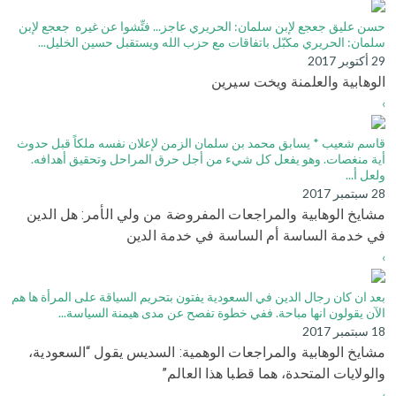
حسن عليق جعجع لإبن سلمان: الحريري عاجز... فتِّشوا عن غيره جعجع لإبن
سلمان: الحريري مكبّل باتفاقات مع حزب الله ويستقبل حسين الخليل...
29 أكتوبر 2017
الوهابية والعلمنة ويخت سيرين
›
قاسم شعيب * يسابق محمد بن سلمان الزمن لإعلان نفسه ملكاً قبل حدوث
أية منغصات. وهو يفعل كل شيء من أجل حرق المراحل وتحقيق أهدافه.
ولعل أ...
28 سبتمبر 2017
مشايخ الوهابية والمراجعات المفروضة من ولي الأمر: هل الدين
في خدمة الساسة أم الساسة في خدمة الدين
›
بعد ان كان رجال الدين في السعودية يفتون بتحريم السياقة على المرأة ها هم
الآن يقولون انها مباحة. ففي خطوة تفصح عن مدى هيمنة السياسة...
18 سبتمبر 2017
مشايخ الوهابية والمراجعات الوهمية: السديس يقول “السعودية،
والولايات المتحدة، هما قطبا هذا العالم”
›