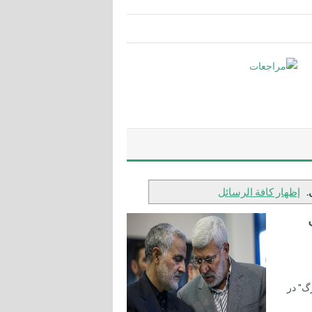
.
إظهار كافة الرسائل
گ" در