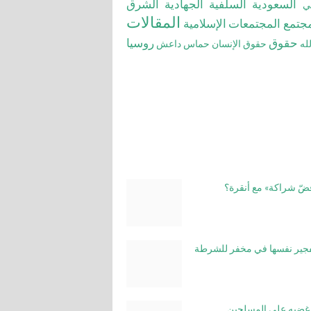
السعودية
السلفية الجهادية
الشرق
بي
المقالات
مجتمع
المجتمعات الإسلامية
حقوق
روسيا
له
حقوق الإنسان
حماس
داعش
«فضّ شراكة» مع أنقرة؟
تفجير نفسها في مخفر للشرطة
 غضبه على المسلحين