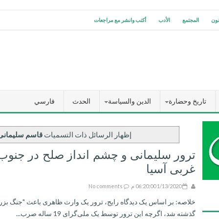
نون
المجتمع
الأدب
أكتب وانشر مع مراجعات
تاريخ وحضارة
الدين والسياسة
الحدث
فارسي
‏إظهار الرسائل ذات التسميات
قاسم سلیمانی
ترور سلیمانی و چشم انداز صلح در جنوب
غربی آسیا
1/13/2020 06:20:00 م
No comments
خلاصه: بر اساس یک دیدگاه رایج، ترور یک وارث ظاهری باعث "جنگ بزر
گذشته شد، اگرچه این ترور توسط یک ملی‌گرای 19 ساله صرب...