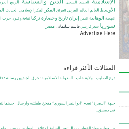
الإسلامية
الدين والسياسة
الربيع العر
الحشد الشعبي
الأوسط
الفكر
ال
العالم
العالم العربي
الفكر الإسلامي الحديث
العراق
الوهابية
إيران
تاريخ وحضارة
تركيا
حزب ال
النهضة
اليمن
ثقافة و فنون
سوريا
مصر
قاسم سلیمانی
شعر
فارسي
Advertise Here
المقالات الأكثر قراءة
درع الصليب - ولاية حلب - الــدولـة الاسـلاميـة: حرق الجنديين رسالة : 
جبهة “النصرة” تعدم “ابو النمر السوري” مفخخ طفلتيه وارسال احدهما ل
في دمشق..
مراجعات معاذ الخطيب -- الرئيس السابق للائتلاف المعارض-- يصب جام