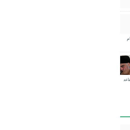
م
اعد