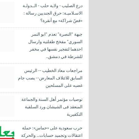
درع الصليب - ولاية حلب - الــدولـة
الاسـلاميـة: حرق الجنديين رسالة :
«فضّ شراكة» مع أنقرة؟
جبهة “النصرة” تعدم “ابو النمر
السوري” مفخخ طفلتيه وارسال
احدهما لتفجير نفسها في مخفر
للشرطة في دمشق..
مراجعات معاذ الخطيب -- الرئيس
السابق للائتلاف المعارض-- يصب جام
غضبه على المسلحين
توصيات مؤتمر أهل السنة والجماعة
المنعقد فى الشيشان ورد السلفية
التكفيرية
حرب سعودية على «حماس»: حملة
اعتقالات وتجميد حسابات... والحركة