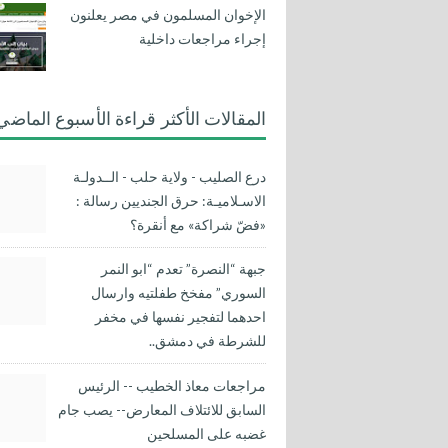
الإخوان المسلمون في مصر يعلنون
إجراء مراجعات داخلية
المقالات الأكثر قراءة الأسبوع الماضي
درع الصليب - ولاية حلب - الــدولـة
الاسـلاميـة: حرق الجنديين رسالة :
«فضّ شراكة» مع أنقرة؟
جبهة “النصرة” تعدم “ابو النمر
السوري” مفخخ طفلتيه وارسال
احدهما لتفجير نفسها في مخفر
للشرطة في دمشق..
مراجعات معاذ الخطيب -- الرئيس
السابق للائتلاف المعارض-- يصب جام
غضبه على المسلحين