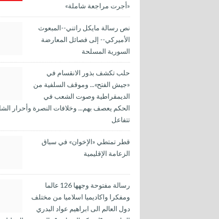
«أجرت مراجعة شاملة»
نص رسالة مايكل راتني--المبعوث
الأميركي-- إلى فصائل المعارضة
السورية المسلحة
حلب تكشف بذور الانقسام في
«جيش الفتح»... وموقف السلفية من
الديمقراطية وصوت الشعب في
الحكم يعصف بهم... وخلافات النصرة وأحرار الشا
تتفاعل
قطر تمتطي «الإخوان» في سباق
الزعامة الإقليمية
رسالة مفتوحة وجهها 126 عالما
ومفكرا واكاديميا اسلاميا من مختلف
دول العالم الى ابراهيم عواد البدري