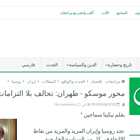
نون
المجتمع
الأدب
أكتب وانشر مع مراجعات
تاريخ وحضارة
الدين والسياسة
الحدث
فارسي
مراجعات
إقتصاد
الحدث والواقع
المقالات
إيران
روسيا
محور موسكو - طهران: تحالف بلا التزاما
8/06/2022 08:29:00 ص
No comments
بقلم نيكيتا سماجين *
تجد روسيا وإيران المزيد والمزيد من نقاط
الالتقاء في كلٍ من السياسة الخارجية