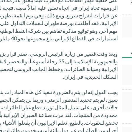
على خلفية انهيار العلاقات مع الغرب فيما يتعلق بالأزمة ال
الروسية تجاه إيران في اتجاه تعلق عليه آمالاً معينة. نتيجة لر
عن قرارات انفراج سريع. ومع ذلك، وفي يوم القمة، ظهرت عد
الإيرانية، فقد أطلقت بورصة طهران للعملات التداول على ث
مهم آخر، وهو توقيع مذكرة تفاهم بين شركة النفط الوطنية 
استثمارات في القطاع الإيراني يبلغ مجموعها نحو 40 مليار دولار.
وبعد وقت قصير من زيارة الرئيس الروسي، صدر قرار بزياد
والجمهورية الإسلامية إلى 35 رحلة أسبوعيا
السكك الحديدية في إيران.
يجب القول إنه لن يتم بالضرورة تنفيذ كل هذه المبادرات بن
سبق، لم يتم تحديد المنظور الزمني، وربما لن يتمكن الجميع
حالات أخرى، على سبيل المثال توريد قطع غيار الطائرات، ل
محدودة من المنتجات. لقد مرت صناعة الطيران الإيرانية ب
تخضع للعقوبات. بالطبع، تعلم الإيرانيون أن يفعلوا الأشيا
أجزاء من الطائرات عبر دول ثالثة أو يستخدمون طائرات 