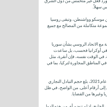
دة ورد فعل غير متحمس من دول الشرق
س سهلاً.
ين موسكو وواشنطن، وتبقى روسيا
 مجموعة متكاملة من المصالح مع جميع
ية مع الاتحاد الروسي بشأن سوريا
و في أوكرانيا فحسب، بل ساعدت
ية. في الوقت نفسه، فإن أنقرة، مثل
ي المناطق المجاورة لتركيا، بما في
لا يجب أن ننسى حجم العلاقات التجارية بين تركيا وروسيا: عام 2021، بلغ حجم التبادل التجاري
ل نهاية عام 2022، يمكن أن يصل إلى أرقام أعلى. من الواضح، في ظل
 وغيرها من القضايا.
 الخليج، إذ لم تنضم أي من هذه الدول