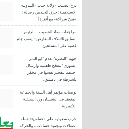
درع الصليب - ولاية حلب - الــدولـة
الاسـلاميـة: حرق الجنديين رسالة :
«فضّ شراكة» مع أنقرة؟
مراجعات معاذ الخطيب -- الرئيس
السابق للائتلاف المعارض-- يصب جام
غضبه على المسلحين
جبهة “النصرة” تعدم “ابو النمر
السوري” مفخخ طفلتيه وارسال
احدهما لتفجير نفسها في مخفر
للشرطة في دمشق..
توصيات مؤتمر أهل السنة والجماعة
المنعقد فى الشيشان ورد السلفية
التكفيرية
حرب سعودية على «حماس»: حملة
اعتقالات وتجميد حسابات... والحركة