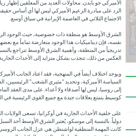
الأميركي جو بايدن. محاولات العديد من المعلقين إظهار زي
الرد على مبادرة الزعيم الأميركي ليس لها أي أساس حقيقي غ
الاجتماع الثلاثي في العاصمة الإيرانية في سياق أوسع.
الشرق الأوسط هو منطقة ذات خصوصية، حيث الوجود الرو
نفسه، فإن ديناميكيات هذا الوجود متعارضة تماماً مع بعض
تدريجياً من المنطقة، وأهمية الشرق الأوسط تتراجع بالنسب
العكس من ذلك، تنجذب بشكل متزايد إلى الأحداث الجارية 
ويوجد اختلاف أيضاً في المنهجية، فقد اعتاد الجانب الأمير
السياسة الأميركية، وتحديد "مثيري الشغب" الرئيسيين، الذ
إلى روسيا، ليس لها أصدقاء ولا أعداء. على مدى العقد ال
كوسيط يتمتع بعلاقات جيدة مع جميع القوى الرئيسية في 
على خلفية الأحداث الجارية في أوكرانيا، تسعى الولايات ال
دولياً. بالنسبة إلى موسكو، يُعتبر الشرق الأوسط أحد السبل
كانت المهمة المنطقية لواشنطن هي عزل الجانب الروسي 