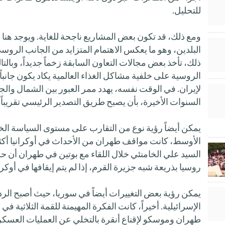
للتحليل.
ومع ذلك، قد تكون بعض المشاريع ناجحة للغاية. ويوجد هنا 
البلدين، وهو ما يعكس الاهتمام المتزايد من الجانب الروسي
ذلك، تأخذ بعض مجالات التعاون السابقة زخماً جديداً، وبالت
الروسية على خلفية مشاكل الغذاء العالمية يكاد يكون جانباً
لإيران. في الوقت نفسه، يهدد ممر العبور بين الشمال والج
السنوات الأخيرة، بأن يصبح طريق التصدير الرئيسي تقريباً
يمكن أيضاً رؤية نوع من التقارب على مستوى السياسة الخ
الأوسط، كانت مواقف طهران من الأحداث في أوكرانيا أكثر 
السيد علي الخامنئي خلال اللقاء مع بوتين في طهران أن ح
روسيا بذريعة شبه جزيرة القرم، إذا لم يتم إيقافها في أوكران
يمكن رؤية بعض التغييرات أيضاً في سوريا، حيث أصبح الر
الإسرائيلية. أخيراً، كانت الفكرة المهيمنة للقمة الثلاثية ف
طهران وموسكو لإقناع أنقرة بالتخلي عن العمليات العسكر