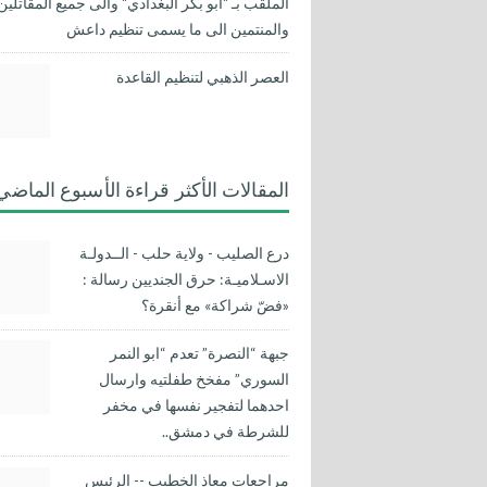
الملقب بـ "ابو بكر البغدادي" والى جميع المقاتلين
والمنتمين الى ما يسمى تنظيم داعش
العصر الذهبي لتنظيم القاعدة
المقالات الأكثر قراءة الأسبوع الماضي
درع الصليب - ولاية حلب - الــدولـة
الاسـلاميـة: حرق الجنديين رسالة :
«فضّ شراكة» مع أنقرة؟
جبهة “النصرة” تعدم “ابو النمر
السوري” مفخخ طفلتيه وارسال
احدهما لتفجير نفسها في مخفر
للشرطة في دمشق..
مراجعات معاذ الخطيب -- الرئيس