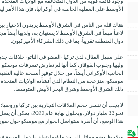
وجود قائمة قوية من الدول المتحالفة مع الولايات المتح
الأوسط على العملية الخاصة في أوكرانيا، فإن هذا الأمر لي
هناك قلة من الناس في الشرق الأوسط يريدون الاختيار ب
لاعباً مهماً في الشرق الأوسط لا يستهان به، ولديها أيضاً
دول المنطقة تقريباً، بما في ذلك الشركاء الأميركيون.
على سبيل المثال، لدى تركيا -العضو في الناتو- خلافات جد
وليبيا وجنوب القوقاز، كما أنها لم تعارض تصرفات موسك
الجانب الأوكراني أيضاً، من خلال توفير أسلحة عالية التقن
موسكو، منزعجة من النظام الذي أنشأته الولايات المتحدة ف
ذلك الشرق الأوسط وشرق البحر الأبيض المتوسط.
نحو 33 مليار دولار. وبحلو
هذا الوضع، أن أنقرة ستواصل الحوار مع موسكو حول سوريا
ويلاحظ وضع مماثل إلى حد ما فيما يتعلق بالدول العربية في