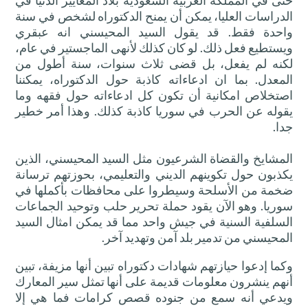
حتى في المملكة العربية السعودية بلاد المعايير الدنيا في
الدراسات العليا، يمكن أن يمنح الدكتوراه لشخص في سنة
واحدة فقط. قد يقول
السيد
المحيسني
انه عبقري
ويستطيع فعل ذلك. لو كان كذلك لأنهى الماجستير في عام،
لكنه لم يفعل، بل قضى ثلاث سنوات، سنة أطول من
المعدل. بما ان ادعاءاته كاذبة حول الدكتوراه، يمكننا
اصتخلاص امكانية أن تكون كل ادعاءاته حول فقهه وما
يقوله عن الحرب في سوريا كاذبة كذلك. وهذا أمر خطير
جدا.
المشايخ والقضاة الشرعيون مثل السيد
المحيسني
، الذين
يكذبون حول تكوينهم الديني والتعليمي، بحوزتهم ترسانة
ضخمة من الأسلحة وسيطروا على محافظات بأكملها في
سوريا. وهو الآن يقود حملة تحرير حلب وتوحيد الجماعات
السلفية السنية في جيش واحد مما قد يمكن امثال السيد
المحيسني
من تدمير بلد آمن وتهديد آخر
.
وكما إدعوا حيازتهم شهادات دكتوراه تبين أنها مزيفة
، تبين
أنهم ينشرون معلومات قديمة على أنها تمثل سير المعارك
ويدعي أنه سمع من جنوده قصص كرامات فما هي إلا