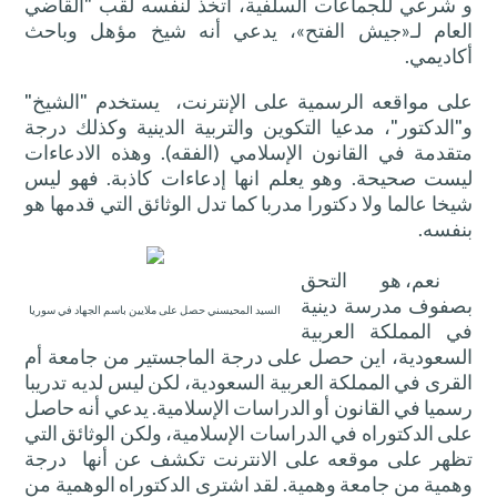
و شرعي للجماعات السلفية، اتخذ لنفسه لقب "القاضي
العام لـ«
جيش الفتح
»، يدعي أنه شيخ مؤهل وباحث
أكاديمي.
على مواقعه الرسمية على الإنترنت، يستخدم "الشيخ"
و"الدكتور"، مدعيا التكوين والتربية الدينية وكذلك درجة
متقدمة في القانون الإسلامي (الفقه). وهذه الادعاءات
ليست صحيحة. وهو يعلم انها إ
دعاءات كاذبة. فهو ليس
شيخا عالما ولا دكتورا مدربا كما تدل الوثائق التي قدمها هو
بنفسه.
نعم
،
هو التحق
بصفوف مدرسة دينية
السيد
المحيسني حصل على ملايين باسم الجهاد في سوريا
في المملكة العربية
السعودية، اين حصل على درجة الماجستير من جامعة أم
القرى في المملكة العربية السعودية، لكن ليس لديه تدريبا
رسميا في القانون أو الدراسات الإسلامية. يدعي أنه حاصل
على الدكتوراه في الدراسات الإسلامية، ولكن الوثائق التي
تظهر على موقعه على الانترنت تكشف عن أنها درجة
وهمية من جامعة وهمية. لقد اشترى الدكتوراه الوهمية من