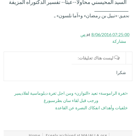
السيد المحيسني محاولا--عبثا-- تفسير الدكتوراه المزيفة
________________
«
نبيل بن رمضان» و
«آما نلسون
» ـ
تحقيق-
8/06/2016 07:25:00 ص
at
مشاركة
WRITE COMMENTS
ليست هناك تعليقات:
شكرا
«ثغرة الراموسة» تعيد «التوازن» ومن اجل ثغرة دبلوماسية لفلاديمير
ورجب قبل لقاء سان بطرسبورغ
خلفيات وأهداف انفكاك النصرة عن القاعدة
Home
Freely archived at MAJALLA.org