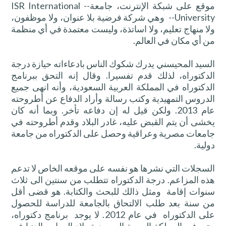
موقع على شبكة الإنترنت، جامعة-- ISR International
University-- وهي شركة فرضية بلا عنوان، ولا موظفون،
ولا منهاج تعليم، ولا اساتذة، وليست معتمدة في أي منظمة
من أي مكان في العالم.
السيد
المحيسني
يدرك شكوك الناس بادعاءاته حيازة درجة
الدكتوراه، لذلك قدم تفسيرا. وقال إنه التحق ببرنامج
الدكتوراه في المملكة العربية السعودية، وأنه انهى جميع
الدروس التمهيدية وكتب رسالة وأراد الدفاع عن أطروحته
عام 2013. ولكن قيل له إن دفاعه تأخر. وبما أنه كان
يخشى أن يتم القبض عليه، غادر البلاد وقدم أطروحته في
جامعات مصرية وعراقية وحصل على الدكتوراه من جامعة
دولية.
السجلات التي
نشرها
هو نفسه على موقعه الخاص لا تدعم
هذه المزاعم. درجة الدكتوراه تتطلب من سنتين الى ثلاث
سنوات إقامة ومثل ذالك للبحث والكتابة. هو قضى أقل
من سنة بعد طلب الالتحاق بالجامعة للدراسة للحصول
على الدكتوراه في عام 2012. لا يوجد برنامج دكتوراه،