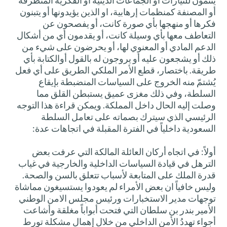
ينتمون للتيارات أو الجماعات الدينية أو الفكرية المتطرفة
أو المصنفة كمنظمات إرهابية، او الذين يؤيدونها أو يتبنون
فكرها أو منهجها بأي صورة كانت، أو يفصحون عن
التعاطف معها بأي وسيلة كانت، أو يقدمون أي من أشكال
الدعم المادي أو المعنوي لها، أو يحرضون على شيء من
ذلك أو يشجعون عليه أو يروجون له بالقول أوالكتابة بأي
طريقة. باختصار، قطع الأمر الملكي الطريق على أي فعل
يُشتمّ منه الخروج على السياسات المنضبطة بإيقاع
السلطة، وفي ذلك مغزى عميق يستبطن القلق مما
وصلت إليه الحال داخل المملكة. ويمكن قراءة هذا التوجه
الرئيسي الذي سيترك بصماته على تعامل السلطة
السعودية داخلياً في الفترة المقبلة في اتجاهات عدة:
أولاً: في اتجاه أركان العائلة المالكة التي عرفت بعض
الترهل في قيادة السياسات الداخلية والخارجية في غياب
قدرة الملك على المتابعة لأسباب تتعلق بالسن والصحة.
وليس خافياً ان بعض الأمراء لم يعودوا يستسيغون مماشاة
توجهات مدير الاستخبارات ورئيس مجلس الامن الوطني
الأمير بندر بن سلطان التي فتحت أبواباً مغلقة وأشاعت
أجواء تهددُ الأمن الداخلي من خلال إهمال مشكلة تورط