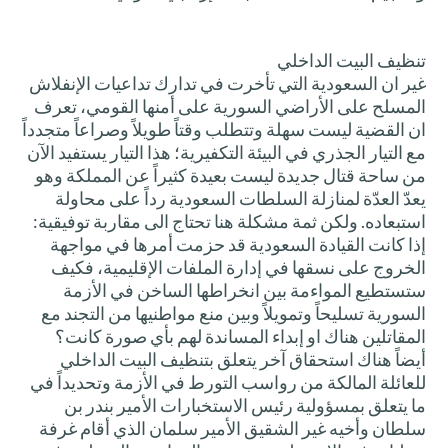
تنظيف البيت الداخلي
غير ان السعودية التي تأخرت في تدارك تداعيات الإنفلاش
المسلح على الأراضي السورية على أمنها القومي، تعرف
ان القضية ليست سهلة وتتطلب وقتاً طويلاً وصراعاً متجدداً
مع التيار الجذري في البيئة التكفيرية؛ هذا التيار يستفيد الآن
من ساحة قتال جديدة ليست بعيدة كثيراً عن المملكة وهو
يعدّ العدّة لمنازلة السلطات السعودية رداً على محاولة
استبعاده. ولكن ثمة مشكلة هنا تحتاج الى مقاربة توفيقية:
إذا كانت القيادة السعودية قد حزمت أمرها في مواجهة
الخروج على نسقها في إدارة الملفات الإقليمية، فكيف
ستستطيع المواءمة بين انخراطها الساخن في الأزمة
السورية تسليحاً وتمويلاً وبين منع مواطنيها من التجند مع
المقاتلين هناك او إبداء المساندة لهم بأي صورة كانت؟
أيضاً هناك استحقاق آخر يتعلق بتنظيف البيت الداخلي
للعائلة المالكة من رواسب التورط في الأزمة وتحديداً في
ما يتعلق بمسؤولية رئيس الاستخبارات الأمير بندر بن
سلطان وأخيه غير الشقيق الأمير سلمان الذي أقام غرفة