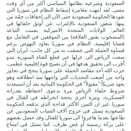
السعودية وشرعية نظامها السياسي أكثر من أي وقت
مضى. لقد انتهت مغامرة إسقاط النظام في سوريا التي
تقودها الحكومة السعودية حتى الآن الى إخفاقات جمّة من
بينها: شعور السعودية بالإغتراب عن أوثق حلفائها في
العالم: الولايات المتحدة الاميركية بسبب التباعد
(المصحوب بفتور العلاقة) بين الموقفين في التعامل مع
قضايا إقليمية، النظام في سوريا يعاود النهوض برغم
قساوة الحملة التي عصفت به من كل جانب، ايران التي
سعت الرياض الى عزلها عبر قطع القناة السورية تبدو
أقرب الى تحقيق هدفها في أن تصبح قوة إقليمية عظمى،
حزب الله أحد مقاصد الحملة على سوريا ينجح في تجاوز
واحد من أصعب التحديات التي واجهها منذ انطلاقته وهو
يعود شريكاً "مقبولاً" في الحكومة اللبنانية بعد أن استبعدته
شروط حلفاء الرياض مرة بدعوى احتفاظه بقدراته
العسكرية، ومرة أخرى بحجة انخراطه في القتال في
سوريا. غير ان الثمن الأكثر فداحة الذي تدفعه الحكومة
السعودية يتمثل في خروج آلاف الشباب السعوديين عن
طاعتها بعدما هاجروا الى سوريا للقتال وقد حصل بعضهم
على بركة رسمية أو غض طرف، كما يتمثل في امتناع
العديد من المشايخ- الدعاة عن الإنضباط ضمن التوجيهات