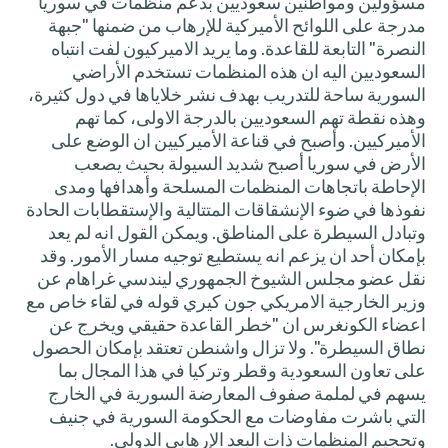
مسؤولين ومواطنين سعوديين بدعم منظمات في سوريا
مدرجة على اللوائح الأميركية للإرهاب من ضمنها "جبهة
النصرة" التابعة للقاعدة. وما يريد الاميركيون لفت انتباه
السعوديين اليه ان هذه المنظمات تستخدم الأراضي
السورية ساحة للتدريب بهدف نشر خلاياها في دول كثيرة،
وهذه نقطة تهم السعوديين بالدرجة الاولى، كما تهم
الأميركيين. وأصبح في قناعة الأميركيين ان الوضع على
الأرض في سوريا أصبح شديد السيولة بحيث يصعب
الإحاطة باتجاهات المنظمات المسلحة وأهدافها ومدى
نفوذها في ضوء الإنشقاقات المتتالية والإستقطابات الحادة
وتبادل السيطرة على المناطق. ويمكن القول انه لم يعد
بإمكان أحد ان يزعم انه يستطيع توجيه مسار الأمور. وقد
نقل عضو مجلس الشيوخ الجمهوري ليندسي غراهام عن
وزير الخارجية الامريكي جون كيري قوله في لقاء خاص مع
اعضاء الكونغرس ان "خطر القاعدة حقيقي ويخرج عن
نطاق السيطرة". ولا تزال واشنطن تعتقد بإمكان الحصول
على تعاون السعودية وقطر وتركيا في هذا المجال بما
يسهم في لملمة صفوف المعارضة السورية في الخارج
التي باشرت مفاوضات مع الحكومة السورية في جنيف
وتحجيم المنظمات ذات البعد الإرهابي الدولي.