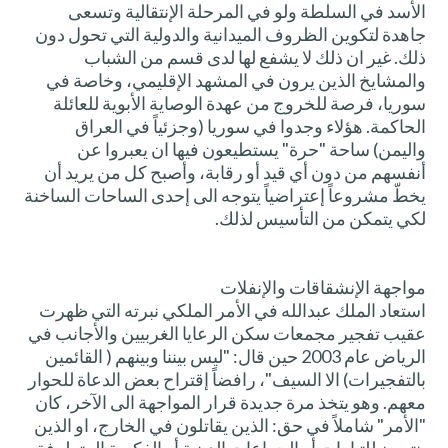
الأسد في السلطة ولو في المرحلة الإنتقالية وتسعى
جاهدة لتكوين الظروف الميدانية والدولية التي تحول دون
ذلك. غير ان ذلك لا يشفع لها لدى قسم من الشباب
والمشايخ الذين يرون في المشهد الإقليمي، وخاصة في
سوريا، فرصة للخروج من عهدة الوصاية الأبوية للعائلة
الحاكمة. هؤلاء وجدوا في سوريا (وجزئياً في العراق
واليمن) ساحة "حرة" يستطيعون فيها ان يعبروا عن
أنفسهم من دون أي قيد أو رقابة، وأصبح كل من يريد أن
يخطّ مشروعاً إعتراضياً يتوجه الى إحدى الساحات الساخنة
لكي يتمكن من التأسيس لذلك.
مواجهة الإنشقاقات والإنفلات
استعاد الملك عبدالله في الأمر الملكي نبرته التي ظهرت
عقيب تفجير مجمعات سكن الرعايا الغربيين والأجانب في
الرياض عام 2003 حين قال: "ليس بيننا وبينهم ( القائمين
بالتفجيرات) الا السيف"، رافضاً إقتراح بعض الدعاة للحوار
معهم. وهو يتخذ مرة جديدة قرار المواجهة الى الآخر، كان
"الأمر" شاملاً في حق: الذين يقاتلون في الخارج، او الذين