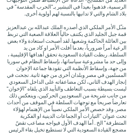
الرسمية، فذهبوا بعيداً في التبشير بـ"الحرب المقدسة" في
بلاد الشام والتي لا تدانيها بالنسبة لهم أولوية أخرى.
مثـّل الأمر الملكي الذي أصدره الملك عبدالله بن عبدالعزيز
قمة جبل الجليد الذي يكتنف حالياً العلاقة الصعبة التي تربط
بين العائلة الحاكمة وشعبها. لقد أصبحت استعادة ولاء بعض
الرعية أمراً ضرورياً، بعدما أفلت الأمر او كاد من يد
السلطة. ربطت القيادة السعودية تحقق أهدافها الإقليمية ،
وإلى حد ما مشروعية سياساتها، بإسقاط النظام في سوريا
من جهة، وإسقاط الأنظمة التي تقودها جماعة الإخوان
المسلمين في مصر وبلدان أخرى من جهة ثانية. نجحت في
إنجاز الهدف الثاني، لكن مضاعفاته على الداخل السعودي
ليست بسيطة بسبب التعاطف والتأييد الذي يلقاه "الإخوان"
من جانب شريحة من السعوديين الحركيين، وينعكس ذلك
تعارضاً صريحاً مع توجهات السلطة في الموقف من أحداث
مصر. وقد خصص الأمر الملكي نصيباً من الإهتمام لهؤلاء
تحت عنوان "التيارات أو الجماعات الدينية او الفكرية
المتطرفة" الخ . أما الهدف الأول فيواجه مصاعب تقضّ
مضجع القيادة السعودية التي لا تستطيع تخيل بقاء الرئيس