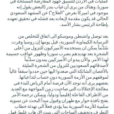
عمليات في الاردن لتنسيق جهود المعارضة المسلحة في
سوريا. وهناك من يرى أن غياب بندر (البعض يقول إنه
موجود في اميركا بغرض "العلاج") عن المشهد السعودي
الحالي قد يكون مقدمة لإبعاده بعد فشله في تحقيق تعهده
بإطاحة الرئيس بشار الأسد.
بعد توصل واشنطن وموسكو الى اتفاق للتخلص من
الترسانة الكيماوية السورية، قيل يومها إن روسيا وفرت
سُلـّماً يمكن ان يستخدمه الأميركيون للنزول من أعلى
الشجرة بعد تهديدهم بضرب سوريا وظهور عواقب جسيمة
لهذا الأمر. والآن يبدو ان الأميركيين يمدون سلـّماً
لأصدقائهم السعوديين للنزول من الشجرة المليئة
بالأغصان الشائكة التي صعدوا اليها حين حددوا سقفاً عالياً
لموقفهم من الأزمة السورية دون حساب لتداعياتها.
بعضهم يرى أنه توجد الآن فرصة أمام الرياض للبدء في
معالجة الإختلالات التي صاحبت زمن المواجهة مع العديد
من الاطراف الفاعلة إقليمياً ودولياً، ويمكن ترجمة الأمر
بفتح نافذة حوار مع طهران وقبول مبدأ البحث عن تسوية
سلمية للأزمة السورية بما يؤدي فعلاً الى تهدئة خطاب
التطرف وتجفيف الساحات التي ينبت الإرهاب عليها. فهل