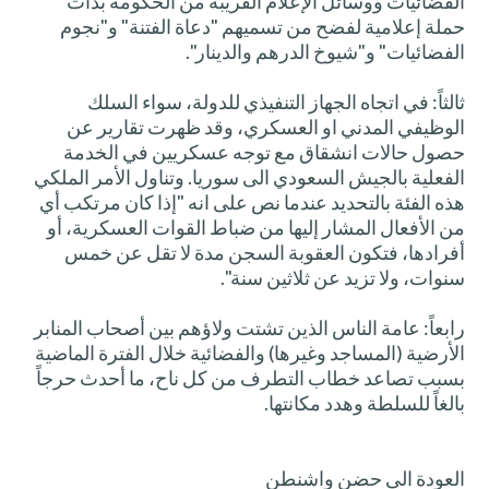
الفضائيات ووسائل الإعلام القريبة من الحكومة بدأت
حملة إعلامية لفضح من تسميهم "دعاة الفتنة" و"نجوم
الفضائيات" و"شيوخ الدرهم والدينار".
ثالثاً: في اتجاه الجهاز التنفيذي للدولة، سواء السلك
الوظيفي المدني او العسكري، وقد ظهرت تقارير عن
حصول حالات انشقاق مع توجه عسكريين في الخدمة
الفعلية بالجيش السعودي الى سوريا. وتناول الأمر الملكي
هذه الفئة بالتحديد عندما نص على انه "إذا كان مرتكب أي
من الأفعال المشار إليها من ضباط القوات العسكرية، أو
أفرادها، فتكون العقوبة السجن مدة لا تقل عن خمس
سنوات، ولا تزيد عن ثلاثين سنة".
رابعاً: عامة الناس الذين تشتت ولاؤهم بين أصحاب المنابر
الأرضية (المساجد وغيرها) والفضائية خلال الفترة الماضية
بسبب تصاعد خطاب التطرف من كل ناح، ما أحدث حرجاً
بالغاً للسلطة وهدد مكانتها.
العودة الى حضن واشنطن