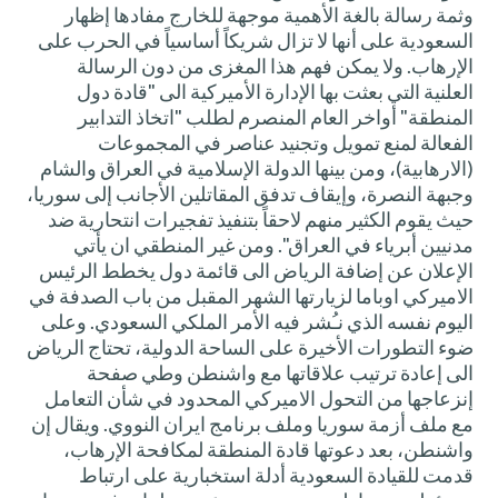
وثمة رسالة بالغة الأهمية موجهة للخارج مفادها إظهار
السعودية على أنها لا تزال شريكاً أساسياً في الحرب على
الإرهاب. ولا يمكن فهم هذا المغزى من دون الرسالة
العلنية التي بعثت بها الإدارة الأميركية الى "قادة دول
المنطقة" أواخر العام المنصرم لطلب "اتخاذ التدابير
الفعالة لمنع تمويل وتجنيد عناصر في المجموعات
(الارهابية)، ومن بينها الدولة الإسلامية في العراق والشام
وجبهة النصرة، وإيقاف تدفق المقاتلين الأجانب إلى سوريا،
حيث يقوم الكثير منهم لاحقاً بتنفيذ تفجيرات انتحارية ضد
مدنيين أبرياء في العراق". ومن غير المنطقي ان يأتي
الإعلان عن إضافة الرياض الى قائمة دول يخطط الرئيس
الاميركي اوباما لزيارتها الشهر المقبل من باب الصدفة في
اليوم نفسه الذي نـُشر فيه الأمر الملكي السعودي. وعلى
ضوء التطورات الأخيرة على الساحة الدولية، تحتاج الرياض
الى إعادة ترتيب علاقاتها مع واشنطن وطي صفحة
إنزعاجها من التحول الاميركي المحدود في شأن التعامل
مع ملف أزمة سوريا وملف برنامج ايران النووي. ويقال إن
واشنطن، بعد دعوتها قادة المنطقة لمكافحة الإرهاب،
قدمت للقيادة السعودية أدلة استخبارية على ارتباط