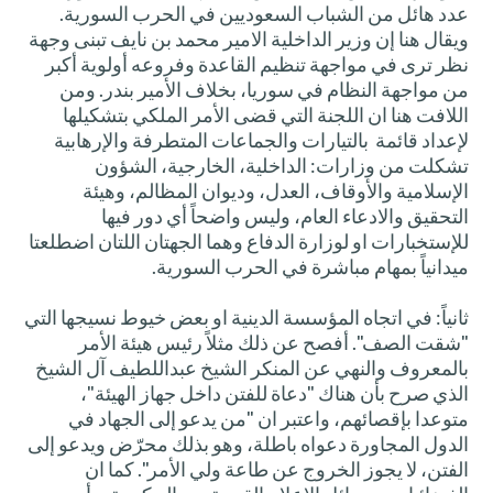
عدد هائل من الشباب السعوديين في الحرب السورية.
ويقال هنا إن وزير الداخلية الامير محمد بن نايف تبنى وجهة
نظر ترى في مواجهة تنظيم القاعدة وفروعه أولوية أكبر
من مواجهة النظام في سوريا، بخلاف الأمير بندر. ومن
اللافت هنا ان اللجنة التي قضى الأمر الملكي بتشكيلها
لإعداد قائمة بالتيارات والجماعات المتطرفة والإرهابية
تشكلت من وزارات: الداخلية، الخارجية، الشؤون
الإسلامية والأوقاف، العدل، وديوان المظالم، وهيئة
التحقيق والادعاء العام، وليس واضحاً أي دور فيها
للإستخبارات او لوزارة الدفاع وهما الجهتان اللتان اضطلعتا
ميدانياً بمهام مباشرة في الحرب السورية.
ثانياً: في اتجاه المؤسسة الدينية او بعض خيوط نسيجها التي
"شقت الصف". أفصح عن ذلك مثلاً رئيس هيئة الأمر
بالمعروف والنهي عن المنكر الشيخ عبداللطيف آل الشيخ
الذي صرح بأن هناك "دعاة للفتن داخل جهاز الهيئة"،
متوعدا بإقصائهم، واعتبر ان "من يدعو إلى الجهاد في
الدول المجاورة دعواه باطلة، وهو بذلك محرّض ويدعو إلى
الفتن، لا يجوز الخروج عن طاعة ولي الأمر". كما ان