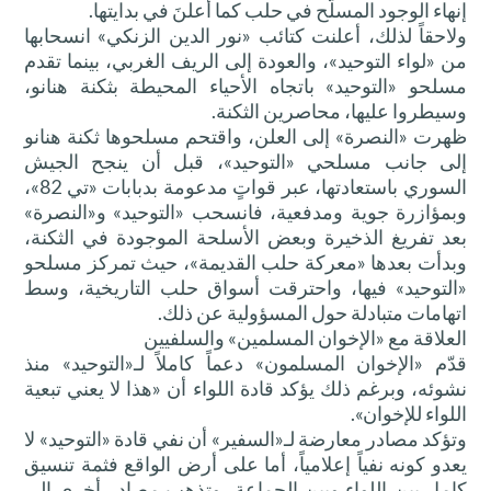
إنهاء الوجود المسلّح في حلب كما أُعلنَ في بدايتها.
ولاحقاً لذلك، أعلنت كتائب «نور الدين الزنكي» انسحابها
من «لواء التوحيد»، والعودة إلى الريف الغربي، بينما تقدم
مسلحو «التوحيد» باتجاه الأحياء المحيطة بثكنة هنانو،
وسيطروا عليها، محاصرين الثكنة.
ظهرت «النصرة» إلى العلن، واقتحم مسلحوها ثكنة هنانو
إلى جانب مسلحي «التوحيد»، قبل أن ينجح الجيش
السوري باستعادتها، عبر قواتٍ مدعومة بدبابات «تي 82»،
وبمؤازرة جوية ومدفعية، فانسحب «التوحيد» و«النصرة»
بعد تفريغ الذخيرة وبعض الأسلحة الموجودة في الثكنة،
وبدأت بعدها «معركة حلب القديمة»، حيث تمركز مسلحو
«التوحيد» فيها، واحترقت أسواق حلب التاريخية، وسط
اتهامات متبادلة حول المسؤولية عن ذلك.
العلاقة مع «الإخوان المسلمين» والسلفيين
قدّم «الإخوان المسلمون» دعماً كاملاً لـ«التوحيد» منذ
نشوئه، وبرغم ذلك يؤكد قادة اللواء أن «هذا لا يعني تبعية
اللواء للإخوان».
وتؤكد مصادر معارضة لـ«السفير» أن نفي قادة «التوحيد» لا
يعدو كونه نفياً إعلامياً، أما على أرض الواقع فثمة تنسيق
كامل بين اللواء وبين الجماعة، وتذهب مصادر أخرى إلى