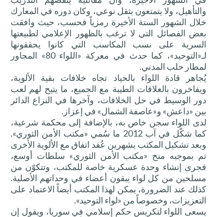
والتأهيل، ولا يتمتعون بثقل نوعي، وكان دوره في المعارك
خلال الشهور الستة الأخيرة رمزياً فحسب، حيث وافقت
بعض الفصائل التي لا ترغب بالظهور الإعلامي لطبيعتها
السرية على نسب المكاسب التي كانوا يحققونها
لـ«التوحيد»، كما حدث في معركة «اللواء 80» المجاور
لمطار حلب المدني.
يُجاهر قادة اللواء بالحياد تجاه خلافات بقية الألوية،
ويفاخرون بالعلاقات الطيبة مع الجميع، ما يتيح لهم لعب
دور الوسيط في حل الخلافات، وآخرها في النزاع الدائر
بين «داعش» و«عاصفة الشمال» في إعزاز.
لدى اللواء سجن خاص به، بالإضافة إلى محكمة شرعية،
كما شكّل في آب 2012 ما سُمي «مكتب الأمن الثوري».
وبعد تشكيل المكتب بشهرين عُقد اتفاق مع الألوية الأخرى
تم بموجبه منح «مكتب الأمن الثوري» سلطات أوسع،
فجرى إنشاء وحدة عسكرية خاصة للمكتب، وتتكوّن من
مسلحين من كل لواء يبقون أعضاء في وحداتهم الأصلية.
كذلك عند الضرورة، يمكن لهذا المكتب أيضاً الاعتماد على
التعزيزات، وخصوصاً من «لواء التوحيد».
يسعى اللواء لتكريس حكم إسلامي في سوريا، ويقول إن