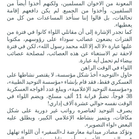
المعونة من الاخوان المسلمين، ولكنهم أخذوا أيضاً من
السلفيين، وأخذوا من الجميع. لم يكن دافعهم إقامة
تحالفات، بل قالوا إننا سنأخذ المساعدات من كل من
يعطيها».
كما تجدر الإشارة إلى أن مقاتلي اللواء كانوا في فترة من
الفترات يضعون عصائب سوداء على رؤوسهم، مكتوبا
عليها عبارة «لا اله إلا الله محمد رسول الله»، لكن في فترة
لاحقة تم الاستغناء عن هذه العصائب، لمصلحة عصائب
بيضاء لم تحمل أية عبارة.
اللواء في الوقت الراهن
حاول «التوحيد» أخذَ شكل مؤسسة، لا يقتصر نشاطها على
العسكري فقط، فقد قام بإنشاء «مؤسسة التوحيد الطبية»،
و«مؤسسة التوحيد الإعلامية»، ويبلغ عدد أفواجه العسكرية
38 فوجاً، تضمُّ قرابة 11 ألف مسلح، ويضم اللواء في
الوقت نفسه حوالي عشرة آلاف إداري!
يصرف التوحيد لعناصره رواتب غير دورية على شكل
مكافآت، ويتميز بنشاطه الإعلامي الكبير، ويطلق عليه
البعض «لواء التصوير».
وتؤكد مصادر ميدانية معارضة لـ«السفير» أن اللواء تهلهل
في الشهور الأخيرة، وأن مقاتليه ينقصهم التدريب