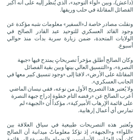
(داعش)، وبين «لواء التوحيد»، الذي يُنظر إليه على أنه أكبر
الفصائل المقاتلة في حلب وريفها.
ونقلت مصادر خاصة لـ«السفير» معلومات شبه مؤكدة عن
وجود القائد العسكري للتوحيد عبد القادر الصالح في
الولايات المتحدة، ضمن زيارة سرية بدأت منذ حوالي
أسبوع.
وكان الصالح أطلق مؤخراً تصريحاتٍ يمتدح فيها «جبهة
النصرة»، و«التنسيق العالي بينها وبين بقية الفصائل
المقاتلة على الأرض»، لافتا إلى «وجود تنسيق كبير معها في
الجانب العسكري».
ولا يُعتبر هذا التصريح الأول من نوعه، ففي نيسان الماضي
أعرب الصالح عن «رفضه التام خطوة إدراج جبهة النصرة
على قائمة الإرهاب الأميركية»، مؤكداً أن «الجبهة» لم
تمارس أي أعمال إرهابية.
وتُعتبر هذه التصريحات طبيعية في سياق العلاقة بين
«اللواء» و«الجبهة»، إذ تؤكدُ معلوماتٌ ميدانية أن الصالح
كان أحد العرّابين الأساسيين لانضمام «النصرة» إلى قائمة