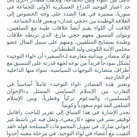
حد اعتبار التوحيد الذراع العسكرية الأولى للجماعة في
سوريا، مشيرة في هذا الصدد على وجه الخصوص إلى
العلاقة الوطيدة بين «حجي عندان» وبعض قادة الجماعة.
اللافت أن اللواء يقيم أيضاً علاقات طيبة مع السلفيين،
ويتولى التنسيق معهم حجي مارع، الذي تربطه علاقات
وطيدة بمشايخ السلفيين، ومنهم على سبيل المثال عضو
مجلس الأمة الكويتي وليد الطبطبائي.
تؤكد مصادر ميدانية معارضة لـ«السفير» أن «لواء التوحيد»
يُشكل نموذجاً فريداً من نوعه لجهة قدرته على التنسيق مع
أطراف متضاربة التوجهات السياسية، سواء منها الداخلية
أم الخارجية.
وتعتبر هذه المصادر «لواء التوحيد» عاملاً أساسياً في
التقارب بين الإسلام السياسي المتمثل بـ«الإخوان
المسلمين»، والمدعوم تركياً وقطرياً، وبين الإسلام
السلفي المدعوم سعودياً وكويتياً.
تجدر الإشارة في هذا السياق إلى تقرير للباحث رافائيل
لوفيفر نشر في معهد «كارنيغي»، ونقل فيه عن ناشط غير
إخواني شارك في تمويل المجموعات المسلحة قوله «لقد
التقيت مع أعضاء في لواء التوحيد، في مرحلة معينة أخذوا