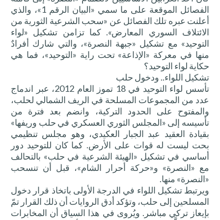
الفصائل الموقعة على ما سمي «البيان الرقم 1»، والذي
أعلنت عبره تلك الفصائل عن «سحب الشرعية الثورية من
الائتلاف السوري المعارض». كما تزامن تشكيل «لواء
التوحيد» مع تشكيل «جبهة النصرة»، والتي شارك أفرادٌ
منها في معركة «الإذاعة» تحت راية «التوحيد»، فما هي
حكاية لواء التوحيد؟
تشكيل اللواء.. ودخول حلب
تأسس لواء التوحيد في 18 تموز العام 2012، عبر اندماج
عدد من المجموعات المسلحة في الريف الشمالي لحلب،
والمفتوح على الحدود التركية، وانضم بعد فترة من
تأسيسه إلى «المجلس الثوري العسكري في حلب وريفها»
بقيادة العقيد عبد الجبار العكيدي، وهو مجلس تنظيمي
بحت ليست له قوات على الأرض. كما كان للتوحيد دور
أساسي في تشكيل «الهيئة الشرعية في حلب» بالتحالف
مع «النصرة» و«حركة أحرار الشام»، قبل أن تنسحب
«النصرة» منها.
ويرتبط تشكيل اللواء في الدرجة الأولى باتخاذ قرار دخول
المسلحين إلى حلب، وتؤكد أدق الروايات أن ذلك القرار تمّ
بإيعاز تركي مباشر. ويُروى في هذا السياق أن المخابرات