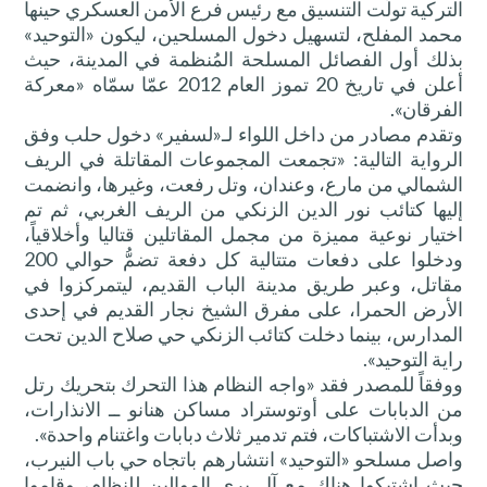
التركية تولَّت التنسيق مع رئيس فرع الأمن العسكري حينها
محمد المفلح، لتسهيل دخول المسلحين، ليكون «التوحيد»
بذلك أول الفصائل المسلحة المُنظمة في المدينة، حيث
أعلن في تاريخ 20 تموز العام 2012 عمّا سمّاه «معركة
الفرقان».
وتقدم مصادر من داخل اللواء لـ«لسفير» دخول حلب وفق
الرواية التالية: «تجمعت المجموعات المقاتلة في الريف
الشمالي من مارع، وعندان، وتل رفعت، وغيرها، وانضمت
إليها كتائب نور الدين الزنكي من الريف الغربي، ثم تم
اختيار نوعية مميزة من مجمل المقاتلين قتاليا وأخلاقياً،
ودخلوا على دفعات متتالية كل دفعة تضمُّ حوالي 200
مقاتل، وعبر طريق مدينة الباب القديم، ليتمركزوا في
الأرض الحمرا، على مفرق الشيخ نجار القديم في إحدى
المدارس، بينما دخلت كتائب الزنكي حي صلاح الدين تحت
راية التوحيد».
ووفقاً للمصدر فقد «واجه النظام هذا التحرك بتحريك رتل
من الدبابات على أوتوستراد مساكن هنانو ــ الانذارات،
وبدأت الاشتباكات، فتم تدمير ثلاث دبابات واغتنام واحدة».
واصل مسلحو «التوحيد» انتشارهم باتجاه حي باب النيرب،
حيث اشتبكوا هناك مع آل بري الموالين للنظام، وقاموا