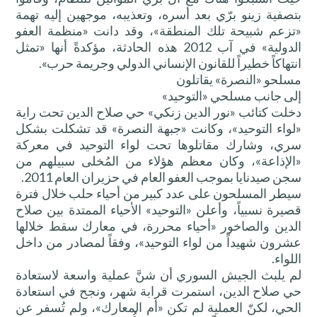
بتصفية زينو برّي بعد أسره، وتعذيبه، موجهين إليه تهمة
«تزعم شبيحة تلك المنطقة»، وقد دانت «منظمة العفو
الدولية» في آب 2012 هذه الحادثة، مؤكدةً أنها «تمثل
انتهاكاً خطيراً للقانون الإنساني الدولي وجريمة حرب».
مسلحو «النصرة» يقاتلون
إلى جانب مسلحي «التوحيد»
دخلت كتائب «نور الدين زنكي» حي صلاح الدين تحت راية
«لواء التوحيد»، وكانت «جبهة النصرة» قد تشكلت بشكل
سري، وشارك مقاتلوها تحت لواء التوحيد في معركة
«الإذاعة»، وكان معظم هؤلاء من المُخلى سبيلهم من
سجن صيدنايا بموجب العفو العام في حزيران العام 2011.
سيطر المسلحون على عدد كبير من أحياء حلب خلال فترة
قصيرة نسبياً، وأعلن «التوحيد» الأحياء الممتدة بين صلاح
الدين والصاخور «أحياء محررة، في معارك سقط خلالها
عشرون شهيداً من لواء التوحيد»، وفقاً لمصادر من داخل
اللواء.
لم يلبث الجيش السوري أن شنَّ عملية واسعة لاستعادة
حي صلاح الدين، استمرت قرابة شهر، ونجح في استعادة
الحي، لكنّ العملية لم تكن «أم المعارك»، ولم تُسفر عن