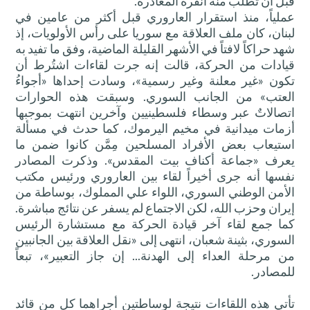
قبل أن تطلب منه أنقرة المغادرة.
عملياً، منذ استقرار العاروري قبل أكثر من عامين في
لبنان، كان ملف العلاقة مع سوريا على رأس الأولويات، إذ
شهد حراكاً لافتاً في الأشهر القليلة الماضية، وفق ما تفيد به
قيادات من الحركة، قالت إنه جرت لقاءات اشتُرط أن
تكون «غير معلنة وغير رسمية»، وسادت إحداها «أجواءُ
العتب» من الجانب السوري. وسبقت هذه الحوارات
اتصالاتٌ عبر وسطاء فلسطينيين وآخرين انتهت بموجبها
أزمات ميدانية في مخيم اليرموك، كما حدث في مسألة
استيعاب بعض الأفراد المسلحين مِمَّن كانوا ضمن ما
يعرف «جماعة أكناف بيت المقدس». وذكرت المصادر
نفسها أنه جرى أخيراً لقاء بين العاروري ورئيس مكتب
الأمن الوطني السوري، اللواء علي المملوك، بوساطة من
إيران وحزب الله، لكن الاجتماع لم يسفر عن نتائج مباشرة.
كما جمع لقاء آخر قيادة الحركة مع مستشارة الرئيس
السوري، بثينة شعبان، انتهى إلى «نقل العلاقة بين الجانبين
من مرحلة العداء إلى الهدنة... إن جاز التعبير»، تبعاً
للمصادر.
تأتي هذه اللقاءات نتيجة لوساطتين أجراهما كل من قائد