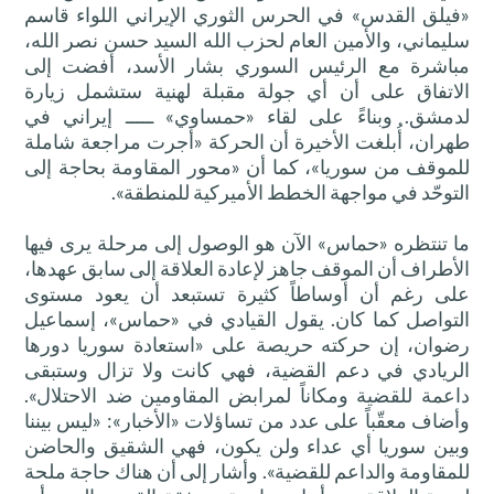
«فيلق القدس» في الحرس الثوري الإيراني اللواء قاسم
سليماني، والأمين العام لحزب الله السيد حسن نصر الله،
مباشرة مع الرئيس السوري بشار الأسد، أفضت إلى
الاتفاق على أن أي جولة مقبلة لهنية ستشمل زيارة
لدمشق. وبناءً على لقاء «حمساوي» ـــــ إيراني في
طهران، أُبلغت الأخيرة أن الحركة «أجرت مراجعة شاملة
للموقف من سوريا»، كما أن «محور المقاومة بحاجة إلى
التوحّد في مواجهة الخطط الأميركية للمنطقة».
ما تنتظره «حماس» الآن هو الوصول إلى مرحلة يرى فيها
الأطراف أن الموقف جاهز لإعادة العلاقة إلى سابق عهدها،
على رغم أن أوساطاً كثيرة تستبعد أن يعود مستوى
التواصل كما كان. يقول القيادي في «حماس»، إسماعيل
رضوان، إن حركته حريصة على «استعادة سوريا دورها
الريادي في دعم القضية، فهي كانت ولا تزال وستبقى
داعمة للقضية ومكاناً لمرابض المقاومين ضد الاحتلال».
وأضاف معقّباً على عدد من تساؤلات «الأخبار»: «ليس بيننا
وبين سوريا أي عداء ولن يكون، فهي الشقيق والحاضن
للمقاومة والداعم للقضية». وأشار إلى أن هناك حاجة ملحة