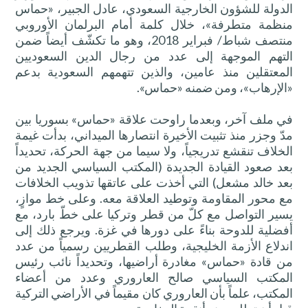
الدولة للشؤون الخارجية السعودي، عادل الجبير، «حماس
منظمة متطرفة»، خلال كلمة أمام البرلمان الأوروبي
منتصف شباط/ فبراير 2018، وهو ما تكشّف أيضاً ضمن
التهم الموجهة إلى عدد من رجال الدين السعوديين
المعتقلين منذ عامين، والذين تتهمهم السعودية بدعم
«الإرهاب»، ومن ضمنه «حماس».
في ملف آخر، وبعدما راوحت علاقة «حماس» بسوريا بين
مدّ وجزر منذ تثبيت الأخيرة انتصارها الميداني، بدأت غيمة
الخلاف تنقشع تدريجياً، ولا سيما من جهة الحركة، تحديداً
بعد صعود القيادة الجديدة (المكتب السياسي الجديد من
بعد خالد مشعل) التي أخذت على عاتقها تذويب الخلافات
مع محور المقاومة وتوطيد العلاقة معه. وعلى خط موازٍ،
يسير التواصل مع كلّ من قطر وتركيا على خطّ بارد، مع
أفضلية للدوحة بناءً على دورها في غزة. ويرجع ذلك إلى
اندلاع الأزمة الخليجية، وطلب القطريين رسمياً من عدد
من قادة «حماس» مغادرة أراضيها، وتحديداً نائب رئيس
المكتب السياسي صالح العاروري وعدد من أعضاء
المكتب، علماً بأن العاروري كان مقيماً في الأراضي التركية