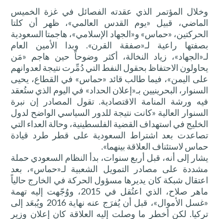
وخلال المؤتمر الذي عقدته الفصائل في غزة الخميس
الماضي، قبيل «يوم القدس العالمي»، ظهر أن كلتا
الحركتين، «حماس» و«الجهاد الإسلامي»، هاجمتا السعودية
بصفتها راعية لـ«صفقة القرن». وبدا الأمين العام
لـ«الجهاد»، زياد النخالة، أكثر وضوحاً حين هاجم «مَن
يحاولون الاحتفاظ بحقول النفط التي دُمِّرت نتيجة لعدوانهم
على اليمن»، فيما طالب قائد «حماس» في القطاع، يحيى
السنوار، البحرينيين بـ«إعلان الحداد» في اليوم الذي ستُعقد
فيه ورشة المنامة الاقتصادية. تقول المصادر إن نبرة
السنوار العالية «كانت نتيجة للدور السياسي الواضح لدول
الخليج في استهداف القضية الفلسطينية، وحالة العداء التي
تصاعدت بعد اشتراط السعودية على قطر طرد قيادة
حماس لاستئناف العلاقة بينهما».
يشار إلى أنه، قبل أربع سنوات، بدأ النظام السعودي حملة
مشددة على مصادر التمويل الشعبية لـ«حماس»، بعد
اعتقال شبكة كان يديرها مسؤول الحركة في الخارج حالياً
ماهر صلاح، الذي اعتُقل في 2015، ووُجّهت إليه تهمة
«غسل الأموال»، قبل أن يُفرَج عنه نهاية 2016 ويُبعَد إلى
تركيا. لكن أخطر ما وصلت إليه العلاقة كان إعلان وزير