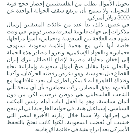
تحويل الأموال تطلب من الفلسطينيين إحضار حجج قوية
للتحويل، ولا تسمح بأن يرتفع سقف الحوالة الواحدة عن
3000 دولار أميركي.
في غضون ذلك، بدأ عدد من عائلات المعتقلين إرسال
مذكرات إلى جهات قانونية لمعرفة مصير ذويهم، في وقت
تشهد فيه العلاقة بين السعودية و«حماس» أسوأ مراحلها،
خاصة أنها تأتي مع هجمة إعلامية سعودية تستهدف
«حماس» و«الجهاد الإسلامي». وتعزو المصادر هذه الحملة
إلى إخفاق محاولة مصرية لإقناع الفصائل بترك إيران
والتخلي عنها مقابل ضخّ أموال سعودية وإماراتية تجاه
القطاع قبل نحو سنة، وهو «عرض رفضته الحركتان، وأكدتا
وقتذاك للقاهرة أنه لا يمكن لطرف أن يحدد علاقاتهما مع
الباقين». وفق المصادر، ردّت «حماس» بأن أي منحة تأتي
للشعب الفلسطيني هي موطن ترحيب، لكن من دون
أثمان سياسية، وهو ما أقفل الباب أمام رئيس المكتب
السياسي، إسماعيل هنية، في جولته الخارجية التي لم ينجح
في إجرائها، ولا سيما خلال زيارته الأخيرة لمصر التي
خشيت أن تُغضِب السعودية، لكنها كانت تحتجّ بالتحفظ
الأميركي بعد إدراج هنية في «قائمة الإرهاب».