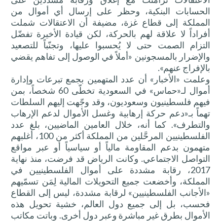
الحسابات البنكية، وحظر على إرسال أي أموال من
المملكة إلى قطاع غزة، مضيفة أن الاعتقالات شملت
أفراداً لا علاقة لهم بالحركة، لكن قيادة الأخيرة تفضّل
التزام الصمت حتى لا يُحسبوا عليها، وتجنّباً للتصعيد
والإضرار بالمسجونين «أملاً في الوصول إلى تفاهم يقضي
بالإفراج عنهم».
وعلمت «الأخبار» أن عدد المتهمين بجمع تبرعات وإدارة
أموال لـ«حماس» في السعودية تخطّى 60 شخصاً، بمن
فيهم فلسطينيون وسعوديون، وقد وجّهت إليهم السلطات
تهماً بـ«دعم حركة إرهابية وغسل الأموال لدعم الإرهاب
والتطرف». كما أنه، خلال العامين الماضيين، بلغ عدد
الفلسطينيين المرحَّلين من المملكة أكثر من 100، أغلبهم
متهمون بدعم المقاومة مالياً أو سياسياً أو عبر مواقع
التواصل الاجتماعي. وكانت الرياض قد فرضت، منذ نهاية
2017، رقابة مشددة على أموال الفلسطينيين في
المملكة، وأخضعت جميع التحويلات المالية لِمَن تسمّيهم
«الأجانب الفلسطينيين» لرقابة مشددة، ليس إلى القطاع
فحسب، بل إلى جميع دول العالم، خشية تحويل هذه
الأموال بطرق غير مباشرة وعبر دول أخرى. وباتت مكاتب