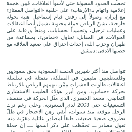
تخطّت الحدود المقبولة حتى لأسوأ العلاقات. فَمِن هجمة
إعلامية واتهام بـ«الإرهاب» على خلفية «التواصل الممتاز»
مع إيران، وصولاً إلى رفض قيام إسماعيل هنية بجولة
خارجية، تشنّ الرياض حملة مجنونة تشمل أيضاً اعتقالات
وعمليات ترحيل، وتجميداً لحسابات، ومنعاً ورقابة على
الحوالات. في المقابل، تحاول «حماس»، بمساعدة من
طهران وحزب الله، إحداث اختراق على صعيد العلاقة مع
حضنها الأدفى: دمشق.
تتواصل منذ أكثر شهرين الحملة السعودية بحق سعوديين
وفلسطينيين مقيمين في المملكة، متمثلة في سلسلة
اعتقالات طاولت العشرات مِمَّن تتهمهم الرياض بالارتباط
بحركة «حماس». ومن أبرز هؤلاء الطبيب الاستشاري
الثمانيني، محمد الخضري، الذي مثّل الحركة في منتصف
التسعينيات حتى 2003 لدى السعودية. وعلى رغم ترك
الرجل موقعه منذ سنوات، أُبقي رهن الاحتجاز في ظلّ
«ظروف صحية صعبة»، طبقاً لمصادر عائلية مقرّبة منه.
تقول مصادر ـــ تحفّظت على ذكر اسمها ــــ إن حملة
الاعتقالات تزامنت مع إغلاق ورقابة مشدّدين على