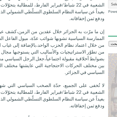
الشعبية في 22 شباط/فبراير الفارط، للمطالبة بت
بعيداً عن سياسة النظام السلطوي التسلّطي الشمولي ال
Powe
ودفع ثمن إخفاقاته.
إن ما مرّت به الجزائر خلال عقدين من الزمن،كشف ع
الممارسة السياسية تشوبها شوائب عدّة، ميول الفاعل الس
من خلال اعتماد نظام الحزب الواحد،بالإضافة إلى غياب ا
من تطوّر الاستراتيجيات والأساليب التي يستوجبها مجال ا
بضوابط أخلاقية مقبولة اجتماعياً،جعل الرجل السياسي محل
بين مختلف الحركات الاحتجاجية التي عايشتها مختلف ال
السياسي في الجزائر.
لا تُخفى على الجميع، حدّة الصخب السياسي التي شهدت
الشعبية في 22 شباط/فبراير الفارط، للمطالبة بت
بعيداً عن سياسة النظام السلطوي التسلّطي الشمولي ال
ودفع ثمن إخفاقاته.