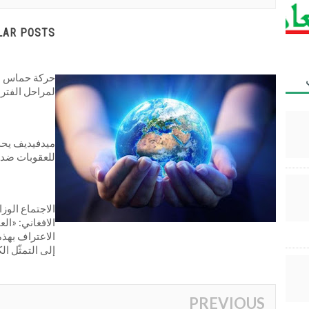
LAR POSTS
حركة حماس م
لمراحل الفترة
للعقوبات ضد 
الاجتماع الوز
الافغاني: «الع
الاعتراف بهذه
إلى التمثّل ا
PREVIOUS