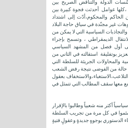
سات الدولة والتناقض الصريح بين
،كلها عوامل أحدثت فجوة كبيرة بين
ن الحاكم والمحكوم،أدّت إلى اشتداد
ات غير مجنّدة في سياق حاجة البلاد
لتجاذبات السياسية التي لا يمكن من
انتقال الديمقراطي ، وتسمح بإجراء
 على أول فصل من المشهد السياسي
لعزيز بوتفليقة استقالته في الثاني من
ة والمحاولات الجريئة للسلطة التي
حالة من الفوضى نتيجة رفض الشعب
لتلاعب،الاستغباء،والاستخفاف بعقول
رتفع معها سقف المطالب التي تتمثل في
اسياً أكثر منه شعبياً وطالبوا بالإقرار
 سئموا في كل مرة من تجريب السلطة
اء الدستوري بوجوهٍ جديدةٍ وعقولٍ فتيةٍ