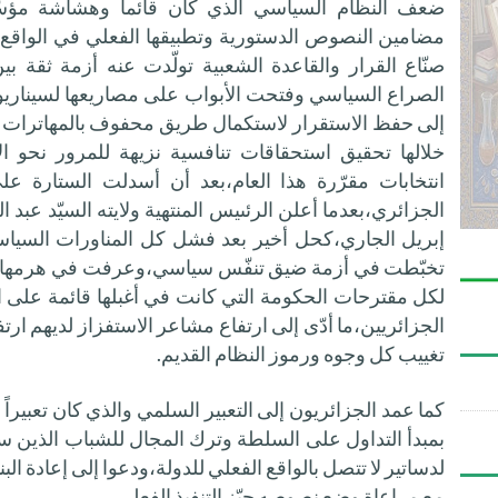
ضعف النظام السياسي الذي كان قائماً وهشاشة مؤسّ
مضامين النصوص الدستورية وتطبيقها الفعلي في الواقع 
صنّاع القرار والقاعدة الشعبية تولّدت عنه أزمة ثقة بي
الصراع السياسي وفتحت الأبواب على مصاريعها لسيناريوه
إلى حفظ الاستقرار لاستكمال طريق محفوف بالمهاترات وا
خلالها تحقيق استحقاقات تنافسية نزيهة للمرور نحو ال
انتخابات مقرّرة هذا العام،بعد أن أسدلت الستارة
الجزائري،بعدما أعلن الرئىيس المنتهية ولايته السيّد عبد ا
إبريل الجاري،كحل أخير بعد فشل كل المناورات السياسي
تخبّطت في أزمة ضيق تنفّس سياسي،وعرفت في هرمها 
لكل مقترحات الحكومة التي كانت في أغبلها قائمة على ا
الجزائريين،ما أدّى إلى ارتفاع مشاعر الاستفزاز لديهم ا
تغييب كل وجوه ورموز النظام القديم.
كما عمد الجزائريون إلى التعبير السلمي والذي كان تعبيراً سي
بمبدأ التداول على السلطة وترك المجال للشباب الذين
لدساتير لا تتصل بالواقع الفعلي للدولة،ودعوا إلى إعادة البن
مع مراعاة وضع نصوصه حيّز التنفيذ الفعلي.