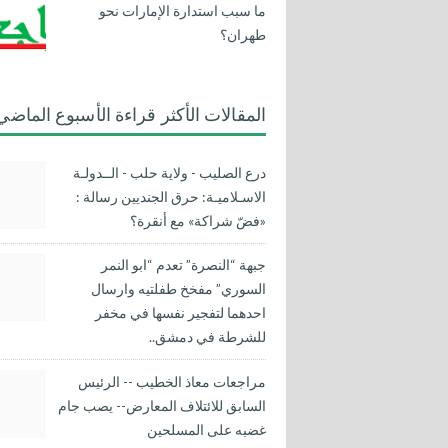
ما سبب استدارة الإمارات نحو
طهران؟
المقالات الأكثر قراءة الأسبوع الماضي
درع الصليب - ولاية حلب - الــدولـة
الاسـلاميـة: حرق الجنديين رسالة :
«فضّ شراكة» مع أنقرة؟
جبهة “النصرة” تعدم “ابو النمر
السوري” مفخخ طفلتيه وارسال
احدهما لتفجير نفسها في مخفر
للشرطة في دمشق..
مراجعات معاذ الخطيب -- الرئيس
السابق للائتلاف المعارض-- يصب جام
غضبه على المسلحين