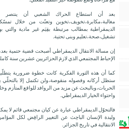
بعد أن استطاع الحراك الشعبي أن ينتصر 
مغالبة،مكابرة،تخويف،تخوين وتعنّت من خلال تمسّك
الديمقراطية بمطالب مرتبطة بقِيَم غير مادية والتي ب
تشغيل،صحة،تعليم وبنى تحتية.
إن مسالة الانتقال الديمقراطي أصبحت قضية حتمية بعدم
الإحباط المجتمعي الذي لازمَ الحزائريين عشرين سنة كاملة
كما أن هذه الثورة الفكرية كانت خطوة ضرورية يتطلّب
ستظل أركانه وفصوله منقوصة،ولن تكتمل إلا بالتحلّي با
الحريات،وبالبحث عن مزيد من الروافد للواقع المتأزم و
واحتواء الخيار الديمقراطي.
فالتحوّل الديمقراطي عبارة عن كيان مجتمعي قائم لا يمكن إ
وليدة الإنسان الباحِث عن التغيير الرافِض لكل المؤام
الانتقالية في تاريخ الجزائر.