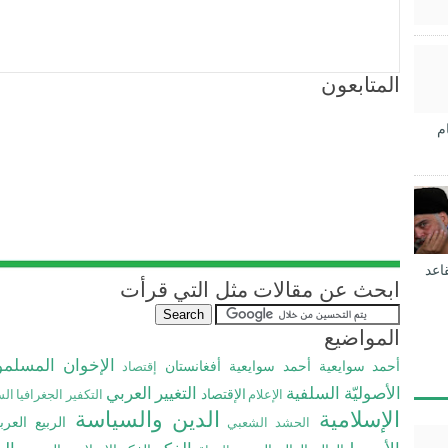
المتابعون
م
اعد
ابحث عن مقالات مثل التي قرأت
المواضيع
الإخوان المسلم
أحمد سوايعية
أحمد سوايعية
أفغانستان
إقتصاد
الأصوليّة السلفية
التغيير العربي
الإقتصاد
الإعلام
التكفير
الجغرافيا ال
الإسلامية
الدين والسياسة
الربيع العر
الحشد الشعبي