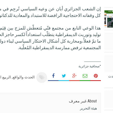
إن الشعب الجزائري أبان عن وعيه السياسي تُرجِم في موا
كل وقفاته الاحتجاجية الرافضة للاستبداد والمعادية للدكتاتو
هذا الوعي النابع من مجتمع فتّي مُتعطّش للمزج بين قِيَم
توليد وتوريث الديمقراطية يتطلّب استعداداً لكسر حاجز ا
ما تمّ فعلاً،ومحاربة كل أشكال الاحتكار السياسي لبناء دو
المجتمعية ترفض ممارسة الديمقراطية المُعلّبة.
___________
*صحافية جزائرية
دث
الحدث والواقع
,
الربيع ا
About غير معرف
هيئة التحرير