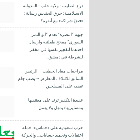
درع الصليب - ولاية حلب - الــدولـة
الاسـلاميـة: حرق الجنديين رسالة :
«فضّ شراكة» مع أنقرة؟
جبهة “النصرة” تعدم “ابو النمر
السوري” مفخخ طفلتيه وارسال
احدهما لتفجير نفسها في مخفر
للشرطة في دمشق..
مراجعات معاذ الخطيب -- الرئيس
السابق للائتلاف المعارض-- يصب جام
غضبه على المسلحين
عقيدة التكفير ترتد على معتنقيها
ومسايريها: يمهل ولا يهمل
حرب سعودية على «حماس»: حملة
اعتقالات وتجميد حسابات... والحركة