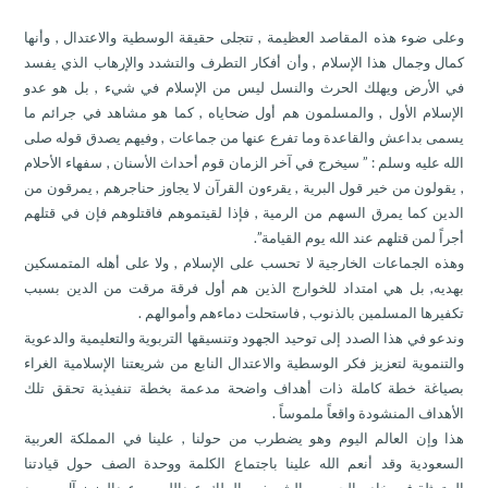
وعلى ضوء هذه المقاصد العظيمة , تتجلى حقيقة الوسطية والاعتدال , وأنها
كمال وجمال هذا الإسلام , وأن أفكار التطرف والتشدد والإرهاب الذي يفسد
في الأرض ويهلك الحرث والنسل ليس من الإسلام في شيء , بل هو عدو
الإسلام الأول , والمسلمون هم أول ضحاياه , كما هو مشاهد في جرائم ما
يسمى بداعش والقاعدة وما تفرع عنها من جماعات , وفيهم يصدق قوله صلى
الله عليه وسلم : ” سيخرج في آخر الزمان قوم أحداث الأسنان , سفهاء الأحلام
, يقولون من خير قول البرية , يقرءون القرآن لا يجاوز حناجرهم , يمرقون من
الدين كما يمرق السهم من الرمية , فإذا لقيتموهم فاقتلوهم فإن في قتلهم
أجراً لمن قتلهم عند الله يوم القيامة”.
وهذه الجماعات الخارجية لا تحسب على الإسلام , ولا على أهله المتمسكين
بهديه, بل هي امتداد للخوارج الذين هم أول فرقة مرقت من الدين بسبب
تكفيرها المسلمين بالذنوب , فاستحلت دماءهم وأموالهم .
وندعو في هذا الصدد إلى توحيد الجهود وتنسيقها التربوية والتعليمية والدعوية
والتنموية لتعزيز فكر الوسطية والاعتدال النابع من شريعتنا الإسلامية الغراء
بصياغة خطة كاملة ذات أهداف واضحة مدعمة بخطة تنفيذية تحقق تلك
الأهداف المنشودة واقعاً ملموساً .
هذا وإن العالم اليوم وهو يضطرب من حولنا , علينا في المملكة العربية
السعودية وقد أنعم الله علينا باجتماع الكلمة ووحدة الصف حول قيادتنا