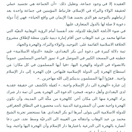
العقيدة إلا في وجود جماعة، وتعليل ذلك: «أن الجماعة هي تجسيد عملي
لحقيقة الولاء والبراء في الإسلام، فارتباط المؤمنين في جماعة واحدة بعد
ارتباطهم بالتوحيد هو الذي يجسد هذا الإيمان في واقع الحياة». فهي إذاً دولة
دعوية لا صلة لها بالدول المتعارف عليها.
في ضوء الأدلجة الفارطة للدولة، نجد أنفسنا أمام الرؤية الوهابية النقيّة التي
صاغها محمد بن عبد الوهاب حين أقام إمارة دينية تكون منصّة لإطلاق مشروع
الخلافة الاسلامية القائمة على: التوحيد، والولاء والبراء، والهجرة والجهاد.
ثمة دلالة كبيرة في دعوة أبي بكر البغدادي، خليفة «الدولة الاسلامية» في
خطبته في المسجد الكبير في الموصل في 4 تموز الماضي المسلمين عموماً
بالانضواء في الدولة والهجرة اليها، «فيا أيها المسلمون في كل مكان؛ مَن
استطاع الهجرة إلى الدولة الإسلامية فليهاجر، فإن الهجرة إلى دار الإسلام
واجبة... ففرّوا أيها المسلمون بدينكم إلى الله مهاجرين...».
إن عبارة «الهجرة الى دار الإسلام واجبة...» كفيلة بالكشف عن حقيقة عقدية
لدى البغدادي وأهل دعوته، فمجرد الدعوة الى الهجرة يعني أن ثمة دار شرك
يراد الهجرة منها الى مكان آخر، كالهجرة من مكّة الى المدينة، وأن تكون
الهجرة واجبة تعني أن المشروعية الدينية باتت محصورة في النطاق الجغرافي
للدولة الاسلامية التي يتولى أمرها ابو بكر البغدادي. هنا نستحضر تجربة الشيخ
محمد بن عبد الوهاب وانتقاله من العيينة الى الدرعيّة وسط نجد، حين دعا
أنصاره بالهجرة الى الدرعية باعتبارها دار الإسلام وأن الهجرة اليها واجبة، وما