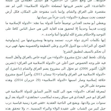
حدودها... في واقع الأمر، أن «داعش» هو البديل العملاني من شبكة
«القاعدة» التي تخسر فروعها لمصلحة «الدولة الاسلامية» التي لم تعد
مقتصرة على العراق والشام، وإنما باتت مفتوحة على المكان، فكل أرض
خضعت تحت سيطرة «الدولة» باتت جزءاً من سيادتها.
ويعطي أبو محمد العداني توصيفاً خاصاً للدولة بما نصّه: «الدولة الإسلامية ما
وُجِدت قديماً وحديثاً إلا لتحقيق هذه الغاية التي هي حمل الناس كافةً على
التوحيد والاحتكام بشرع الله ليكونوا أمةً واحدة...».
إنها بكلمات أخرى دولة حرب، تستمد وجودها ومشروعيتها من إيديولوجية
الفتح، أي النزاعات مع الدول الأخرى وعلى القطيعة والخصومة معها، فهي تريد
أن تحكم بالسيف لتطبيق الشرع!
ولذلك، نلحظ كيف تدرّج مشروع «الدولة» من كونه خاص بالعراق ولأهل السنة
فيه على وجه الخصوص حين أعلن عن «الدولة الاسلامية في العراق» (تشرين
الأول/ أكتوبر 2006)، ثم تحوّل الى مشروع يضم العراق والشام (داعش)، أي
«الدولة الاسلامية في العراق والشام» (9 نيسان 2013)، وأخيراً أصبح مشروع
خلافة إسلامية وصار اسمها «الدولة الاسلامية» (29 حزيران 2014)، وهذه
مفتوحة على الأرض.
لمعرفة أهداف «الدولة» نعود الى كلمة الأمير السابق للدولة الاسلامية في
العراق ابو عمر البغدادي في سياق رصده لمكاسب «مجاهدي» الدولة بعد أربع
سنوات من ولادتها، ويضع في الناحية العقدية «ففي فترة زمنية قياسية درب
جيل كبير من الشباب على عقيدة الولاء والبراء المنسية...»، ولا تتحقق هذه