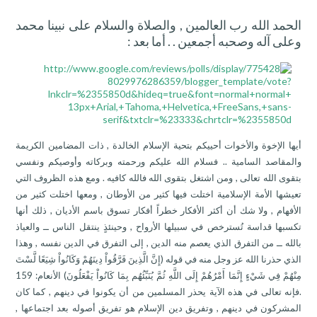
الحمد الله رب العالمين , والصلاة والسلام على نبينا محمد
وعلى آله وصحبه أجمعين . . أما بعد :
أيها الإخوة والأخوات أحييكم بتحية الإسلام الخالدة , ذات المضامين الكريمة
والمقاصد السامية .. فسلام الله عليكم ورحمته وبركاته وأوصيكم ونفسي
بتقوى الله تعالى , ومن اشتغل بتقوى الله فالله كافيه . ومع هذه الظروف التي
تعيشها الأمة الإسلامية اختلت فيها كثير من الأوطان , ومعها اختلت كثير من
الأفهام , ولا شك أن أكثر الأفكار خطراً أفكار تسوق باسم الأديان , ذلك أنها
تكسبها قداسة تُسترخص في سبيلها الأرواح , وحينئذٍ ينتقل الناس ــ والعياذ
بالله ــ من التفرق الذي يعصم منه الدين , إلى التفرق في الدين نفسه , وهذا
الذي حذرنا الله عز وجل منه في قوله (إِنَّ الَّذِينَ فَرَّقُواْ دِينَهُمْ وَكَانُواْ شِيَعًا لَّسْتَ
مِنْهُمْ فِي شَيْءٍ إِنَّمَا أَمْرُهُمْ إِلَى اللَّهِ ثُمَّ يُنَبِّئُهُم بِمَا كَانُواْ يَفْعَلُونَ) الأنعام: 159
.
فإنه تعالى في هذه الآية يحذر المسلمين من أن يكونوا في دينهم , كما كان
المشركون في دينهم , وتفريق دين الإسلام هو تفريق أصوله بعد اجتماعها ,