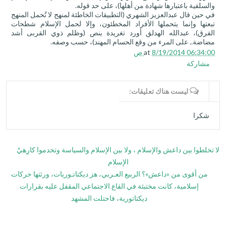
والسلفية باعتبارها شهادة من أهلها)، على حد قوله.
في حين قال عبدالعزيز الشهري (التطبيقات الخاطئة لمنهج لا تُحمل المنهج
تبعتها وإنما يتحملها الأفراد المخطئون، وإلا لحمل الإسلام شطحات
الفرق)، عبدالله الهدلق أورد تغريدة بنص (وظلم ذوي القربى أشد
مضاضة.. على المرء من وقع الحسام المهند)، حسب وصفه.
8/19/2014 06:34:00 ص
at
مشاركة
WRITE COMMENTS
ليست هناك تعليقات:
شكرا
لا تخلطوا بين داعش والإسلام ، ولا بين الإسلام والسياسة وتخدموا كارِهيْ
الإسلام
من أقوى من «داعش»؟ الربيع العـربي، هز ديكتاتـوريات، ورثتها حركات
إسلامية، كانت مختبئة في القاع الاجتماعي المقفل عليه بقرارات
ديكتاتورية، فاحتلت المشهد