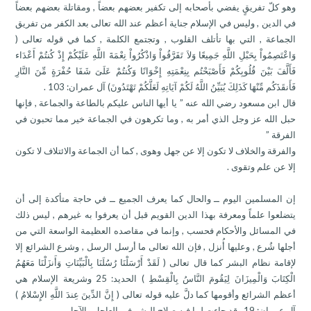
وهو كلّ تفريقٍ يفضي بأصحابه إلى تكفير بعضهم بعضاً , ومقاتلة بعضهم بعضاً
في الدين , وليس في الإسلام جناية أعظم عند الله تعالى بعد الكفر من تفريق
الجماعة , التي بها تأتلف القلوب , وتجتمع الكلمة , كما في قوله تعالى (
وَاعْتَصِمُواْ بِحَبْلِ اللَّهِ جَمِيعًا وَلاَ تَفَرَّقُواْ وَاذْكُرُواْ نِعْمَةَ اللَّهِ عَلَيْكُمْ إِذْ كُنتُمْ أَعْدَاء
فَأَلَّفَ بَيْنَ قُلُوبِكُمْ فَأَصْبَحْتُم بِنِعْمَتِهِ إِخْوَانًا وَكُنتُمْ عَلَىَ شَفَا حُفْرَةٍ مِّنَ النَّارِ
فَأَنقَذَكُم مِّنْهَا كَذَلِكَ يُبَيِّنُ اللَّهُ لَكُمْ آيَاتِهِ لَعَلَّكُمْ تَهْتَدُونَ) آل عمران: 103 .
قال ابن مسعود رضي الله عنه ” يا أيها الناس عليكم بالطاعة والجماعة , فإنها
حبل الله عز وجل الذي أمر به , وما تكرهون في الجماعة خير مما تحبون في
الفرقة ”
والفرقة والخلاف لا تكون إلا عن جهل وهوى , كما أن الجماعة والائتلاف لا تكون
إلا عن علم وتقوى .
إن المسلمين اليوم ــ والحال كما يعرف الجميع ــ في حاجة متأكدة إلى أن
يتضلعوا علماً ومعرفة بهذا الدين القويم قبل أن يعرفوا به غيرهم , ليس ذلك
في المسائل والأحكام فحسب , وإنما في مقاصده العظيمة الواسعة التي من
أجلها شُرع , وعليها أُنزل , فإن الله تعالى ما أرسل الرسل , وشرع الشرائع إلا
لإقامة نظام البشر كما قال تعالى ( لَقَدْ أَرْسَلْنَا رُسُلَنَا بِالْبَيِّنَاتِ وَأَنزَلْنَا مَعَهُمُ
الْكِتَابَ وَالْمِيزَانَ لِيَقُومَ النَّاسُ بِالْقِسْطِ ) الحديد: 25 وشريعة الإسلام هي
أعظم الشرائع وأقومها كما دلَّ عليه قوله تعالى ( إِنَّ الدِّينَ عِندَ اللَّهِ الإِسْلامُ )
آل عمران: 19 وقد جاءت لما فيه صلاح البشر في العاجل والآجل .