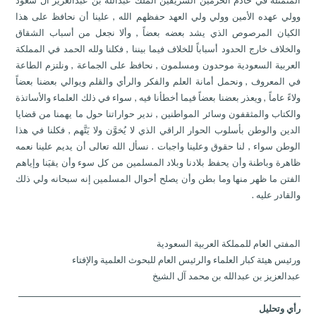
المتمثلة في خادم الحرمين الشريفين الملك عبدالله بن عبدالعزيز آل سعود
وولي عهده الأمين وولي ولي العهد حفظهم الله , علينا أن نحافظ على هذا
الكيان المرصوص الذي يشد بعضه بعضاً , وألا نجعل من أسباب الشقاق
والخلاف خارج الحدود أسباباً للخلاف فيما بيننا , فكلنا ولله الحمد في المملكة
العربية السعودية موحدون ومسلمون , نحافظ على الجماعة , ونلتزم الطاعة
في المعروف , ونحمل أمانة العلم والفكر والرأي والقلم ويوالي بعضنا بعضاً
ولاءً عاماً , ويعذر بعضنا بعضاً فيما أخطأنا فيه , سواء في ذلك العلماء والأساتذة
والكتاب والمثقفون وسائر المواطنين , ندير حواراتنا حول ما يهمنا من قضايا
الدين والوطن بأسلوب الحوار الراقي الذي لا يُخوَّن ولا يَتَّهم , فكلنا في هذا
الوطن سواء , لنا حقوق وعلينا واجبات . نسأل الله تعالى أن يديم علينا نعمه
ظاهرة وباطنة وأن يحفظ بلادنا وبلاد المسلمين من كل سوء وأن يقيَنا وإياهم
الفتن ما ظهر منها وما بطن وأن يصلح أحوال المسلمين إنه سبحانه ولي ذلك
والقادر عليه .
المفتي العام للمملكة العربية السعودية
ورئيس هيئة كبار العلماء والرئيس العام للبحوث العلمية والإفتاء
عبدالعزيز بن عبدالله بن محمد آل الشيخ
________________________________________________________________________________
رأي وتحليل