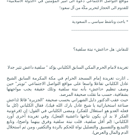
مواقع التواصل الاجتماعي دعوة الى أمير المؤمنين في «الدولة الاسلامية»
للقدوم الى الحجاز لتحرير مكّة من آل سعود!
___________________________
* باحث وناشط سياسي ــ السعودية
___________________________
«داعش» نبتة سلفية؟
للنقاش: هل
تغريدة لامام الحرم المكي السابق الكلباني يؤكد “ سلفية داعش تثير جدلا
ـ اثارت تغريدة إمام المسجد الحرام في مكة المكرمة السابق الشيخ
عادل الكلباني تفاعلا واسعا على مواقع التواصل الاجتماعي “تويتر” حين
وصف تنظيم «داعش» بأنه نبتة سلفية وتلك حقيقة يجب مواجهتها
بشفافية، حسب ما نقلت صحيفة المرصد.
حيث عقب الدكتور دايل الشهراني بحسب صحيفة “الجزيرة” قائلا (داعش
صناعة استخباراتية يا شيخ عادل بارك الله فيك)، فقال الكلباني (كل ما
فعله العدو هو استغلال للفكر). ومضى الكلباني في القول: إن (فر
عونية
الفكر لا بد أن يكون نتاجها داعشية الفعل)، وفي تغريدة أخرى أورد
الكلباني: (لم أقل سلفية، قلت نبتة سلفية وفرق بينهما واضح)، وتابع
(التبديع والتفسيق والتضليل نواة للحكم بالردة والتكفير، ومن ثم استحلال
الدم والمال والعرض).