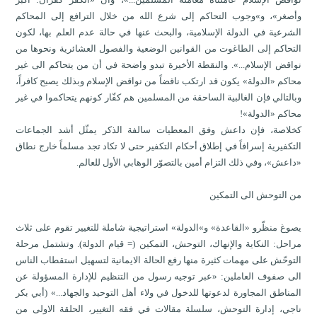
وأصغر»، و»وجوب التحاكم إلى شرع الله من خلال الترافع إلى المحاكم
الشرعية في الدولة الإسلامية، والبحث عنها في حالة عدم العلم بها، لكون
التحاكم إلى الطاغوت من القوانين الوضعية والفصول العشائرية ونحوها من
نواقض الإسلام...». والنقطة الأخيرة تبدو واضحة في أن من يتحاكم الى غير
محاكم «الدولة» يكون قد ارتكب ناقضاً من نواقض الإسلام وبذلك يصبح كافراً،
وبالتالي فإن الغالبية الساحقة من المسلمين هم كفّار كونهم يتحاكموا في غير
محاكم «الدولة»!
كخلاصة، فإن داعش وفق المعطيات سالفة الذكر يمثّل أشد الجماعات
التكفيرية إسرافاً في إطلاق أحكام التكفير حتى لا تكاد تجد مسلماً خارج نطاق
«داعش»، وفي ذلك التزام أمين بالتصوّر الوهابي الأول للعالم.
من التوحش الى التمكين
يصوغ منظّرو «القاعدة» و»الدولة» استراتيجية شاملة للتغيير تقوم على ثلاث
مراحل: النكاية والإنهاك، التوحش، التمكين (= قيام الدولة). وتشتمل مرحلة
التوحّش على مهمات كثيرة منها رفع الحالة الايمانية لتسهيل استقطاب الناس
الى صفوف العاملين: «عبر توجيه رسول من التنظيم للإدارة المسؤولة عن
المناطق المجاورة لدعوتها للدخول في ولاء أهل التوحيد والجهاد...» (أبي بكر
ناجي، إدارة التوحش، سلسلة مقالات في فقه التغيير، الحلقة الاولى من