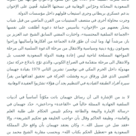
السعودية المحدّثة وحرّاس الوهابية في نسختها الأصلية. قُضِيَ على الإخوان
بدعم عسكري بريطاني وجرى استيعاب فلولهم داخل مؤسسات الدولة.
وجرت محاولة أخرى في منتصف الستينيات من القرن الماضي من قبل شباب
يتحدّر بعضهم من «الإخوان» بتأسيس جماعة دعوية أطلقت على نفسها
«الجماعة السلفية المحتسبة»، واختارت المفتي السابق الشيخ عبد العزيز بن
باز، مرشداً لها، وما لبث أن طوّر قادة الجماعة من أفكارها وأساليبها وراحوا
يصوغون رؤية دينية وسياسية والانتقال من مرحلة الدعوة السلمية الى مرحلة
المواجهة المسلحة لناحية ليس إعادة وهبنة الدولة السعودية فحسب بل
والانتقال الى مرحلة متقدّمة في الصراع الكوني، والذي توّج باندلاع حركة تمرّد
مهدويّة داخل الحرم المكي في نوفمبر/ تشرين الثاني 1979 بقيادة جهيمان
العتيبي الذي قتل ورفاق دربه وفشلت الحركة في تحقيق اهدافها.
من يقرأ
سيرة أفراد الطبقة القيادية في التنظيم يجد أن هؤلاء تشرّبوا العقيدة الوهابية
لا بد من الإشارة الى أن رسائل جهيمان باتت مكوّناً أساسياً في أدبيات
السلفية الجهادية الممثلة حالياً في «القاعدة» و»داعش». حدّد جهيمان في
«رسالة الإمارة والبيعة والطاعة وحكم تلبيس الحكام على طلبة العلم
والعامة»، وظيفة الحاكم وقال بأن «واجب الخليفة هو تحكيم الشريعة»، وإلا
«فقد ضل عن سبيل الله...». وكان يعتقد جهيمان بأن واقع حال المملكة
السعودية هو «تعطيل الحكم بكتاب الله». وبحسب مقاربة الشيخ محمد بن