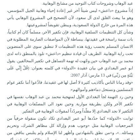
عبد الوهاب وشروحات كتاب التوحيد من مشايخ الوهابية.
إذاً مشروع «داعش» ليس شيئاً آخر غير إعادة إحياء وهابية الجيل المؤسس،
وهو ما يبعث القلق لدى آل سعود، لأن التصحيح في المشروع الوهابي يأتي
هذه المرة من خارج الدولة السعودية، ويبطن تقويضاً لمشروعيتها.
وشأن كل التنظيمات السلفية الوهابية، فإن تكفير الآخر، مسلماً كان أم كتابياً،
بات سمة راسخة في عقيدتها، ببساطة لأن المواصفات الصارمة المطلوبة في
الانسان المسلم بحسب رؤية هذه التنظيمات لا تنطبق سوى على المنضوين
تحت راية الوهابية. الطريف أن قيادة تنظيم «داعش» تلوذ بالمنطق ذاته لدى
محمد بن عبد الوهاب حين وجّهت له تهمة التساهل في تكفير المخالفين. يقول
ابو عمر البغدادي في بيان عقيدة «الدولة» في كلمته بعنوان: (قُلْ إِنِّي عَلَى
بَيِّنَةٍ مِن رَبِّي) في 13 مارس/ آذار 2007:
«وقد رمانا الناس بأكاذيب كثيرة لا أصل لها في عقيدتنا، فادَّعوا أننا نكفر عوام
المسلمين ونستحل دماءهم وأموالهم».
وحين رد التهمة لجأ البغدادي الأول لمنهجية محمد بن عبد الوهاب نفسها في
تكفير الآخر ولكن بطريقة مواربة. وحين نعود الى المصنّفات الوهابية في
التكفير لا نجد البغدادي إلا مقلّداً ومردّداً لمقولات الوهابية في التفكير.
ثوابت «الدولة» كما حدّدها أبو عمر البغدادي تكاد تكون منقولة حرفياً من
المرجعيات الوهابية مثل «وجوب هدم وإزالة كل مظاهر الشرك، وتحريم
وسائله...»، و»من نطق بالشهادتين وأظهر لنا الإسلام ولم يتلبس بناقض من
نواقض الإسلام عاملناه معاملة المسلمين...»، وأن «الكفر كفران: أكبر