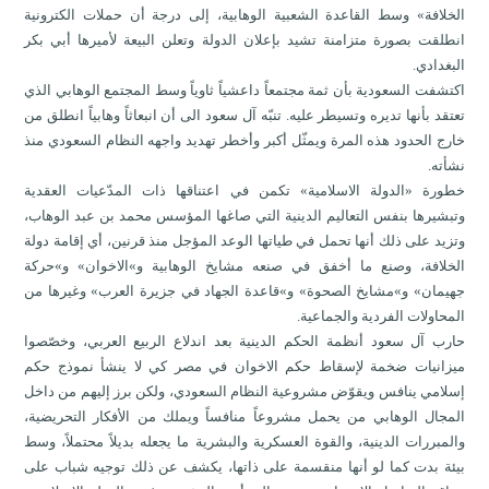
الخلافة» وسط القاعدة الشعبية الوهابية، إلى درجة أن حملات الكترونية
انطلقت بصورة متزامنة تشيد بإعلان الدولة وتعلن البيعة لأميرها أبي بكر
البغدادي.
اكتشفت السعودية بأن ثمة مجتمعاً داعشياً ثاوياً وسط المجتمع الوهابي الذي
تعتقد بأنها تديره وتسيطر عليه. تنبّه آل سعود الى أن انبعاثاً وهابياً انطلق من
خارج الحدود هذه المرة ويمثّل أكبر وأخطر تهديد واجهه النظام السعودي منذ
نشأته.
خطورة «الدولة الاسلامية» تكمن في اعتناقها ذات المدّعيات العقدية
وتبشيرها بنفس التعاليم الدينية التي صاغها المؤسس محمد بن عبد الوهاب،
وتزيد على ذلك أنها تحمل في طياتها الوعد المؤجل منذ قرنين، أي إقامة دولة
الخلافة، وصنع ما أخفق في صنعه مشايخ الوهابية و»الاخوان» و»حركة
جهيمان» و»مشايخ الصحوة» و»قاعدة الجهاد في جزيرة العرب» وغيرها من
المحاولات الفردية والجماعية.
حارب آل سعود أنظمة الحكم الدينية بعد اندلاع الربيع العربي، وخصّصوا
ميزانيات ضخمة لإسقاط حكم الاخوان في مصر كي لا ينشأ نموذج حكم
إسلامي ينافس ويقوّض مشروعية النظام السعودي، ولكن برز إليهم من داخل
المجال الوهابي من يحمل مشروعاً منافساً ويملك من الأفكار التحريضية،
والمبررات الدينية، والقوة العسكرية والبشرية ما يجعله بديلاً محتملاً، وسط
بيئة بدت كما لو أنها منقسمة على ذاتها، يكشف عن ذلك توجيه شباب على