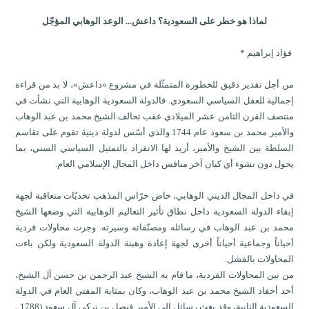
لماذا هو خطر على السعودية؟ داعش... الوعد الوهابي المؤجّل
فؤاد إبراهيم *
من أجل تقدير دقيق للخطورة المتمثّلة في مشروع «داعش»، لا بد من قراءة
إجمالية للعقل السياسي السعودي. فالدولة السعودية الوهابية التي نشأت في
منتصف القرن الثامن عشر الميلادي عقب تحالف الشيخ محمد بن عبد الوهاب
والأمير محمد بن سعود عام 1744 والذي أسّس لدولة دينية تقوم على تقاسم
السلطة بين الشيخ والأمير، أريد لها الانفراد بالتمثيل السياسي السني، بما
يحول دون نشوء أي كيان آخر منافس داخل المجال الإسلامي العام.
في داخل المجال الديني الوهابي، خاض حرّاس المذهب تحديّات متعاقبة لجهة
إبقاء الدولة السعودية داخل نطاق تأثير التعاليم الوهابية التي وضعها الشيخ
محمد بن عبد الوهاب في رسائله ومصنّفاته وسيرته. وجرت محاولات فردية
أحياناً وجماعية أحياناً أخرى لجهة إعادة وهبنة الدولة السعودية ولكن باءت
المحاولات بالفشل.
من بين المحاولات الفردية، ما قام به الشيخ عبد الرحمن بن حسن آل الشيخ،
أحد أحفاد الشيخ محمد بن عبد الوهاب، وكان بمثابة المفتي العام في الدولة
السعودية الثانية، وقد بعث رسائل الى الأمير فيصل بن تركي آل سعود (1788 ـ