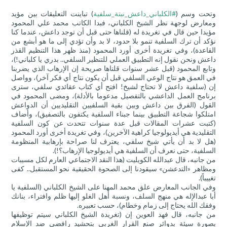
وتحت وسم (
‫#‏
الكلباني_داعش_نبتة_سلفية
) تباينت التعليقات بين مؤيد
ومعارض لوجهة نظر الشيخ الكلباني، فبدا الكاتب محمد علي المحمود
مؤيدا حين قال في تغريدة له (قلناها حتى قبل أن توجد داعش، عندما كنا
نؤكد أن ترك السلفية تنمو بلا حدود، لا بد وأن تؤدي إلى ما هو أبشع من
القاعدة)، وفي تغريدة أخرى أورد المحمود (منذ ظهر هذا التنظيم القذر
داعش ونحن نقول إنه التطبيق العملي للتنظير السلفي.. بدري يا كلباني!)،
وتابع المحمود (قبل عشر سنوات قلناها صريحة إن الإرهاب الذي يضربنا
في العمق هو نتاج الوعي السلفي قبل أن يكون نتاج أي فكر آخر)، وواصل
إن (سلفية داعش لا تحتاج لشيخ! افتح أي كتاب عقائدي سلفي، سترى
برنامج العمل الداعشي بالتفصيل مدعوما بالأدلة)، ومضى المحمود في
القول (الفرق بين داعش وبين بقية السلفيين التقليديين أن الدواعش
امتلكوا شجاعة التطبيق بينما جبناء السلفية يكتفون بالتصفيق)، وأضاف
(كتبت عشرات المقالات قبل عدة سنوات تتحدث عن كون السلفية
التقليدية هي أيديولوجيا كراهية الآخرين)، وفي تغريدة أخرى أورد المحمود
(هل لا بد أن يأتي شيخ سلفي، يعترف لنا صراحة بإرهابية المنظومة
السلفية، حتى نعرف أن السلفية هي أيديولوجيا الإرهاب؟!).
من جانبه، قال عبدالله الكويليت (هذا النقد الاجتماعي العارم لكل مسببات
ومظاهر «التدعشن» سيقودنا إلى الصحوة الحقيقية نحو المستقبل.. كفى
تغييباً).
وفي الجانب المعارض علق محمد المهنا على الشيخ الكلباني (السلفية يا
أبا عبدالإله هي منهج السلف، ونسبة أهل الغلو إليها ظلم وافتراء، بنانك
وفقك الله يحتاج إلى زمام وخطام)، حسب تعبيره.
من جانبه، قال فهد العوين إن (تغريدة الشيخ الكلباني سيتم توظيفها
بصورة سيئة بدوائر صنع القرار الغربي بتحشيد رافضي ضد الإسلام