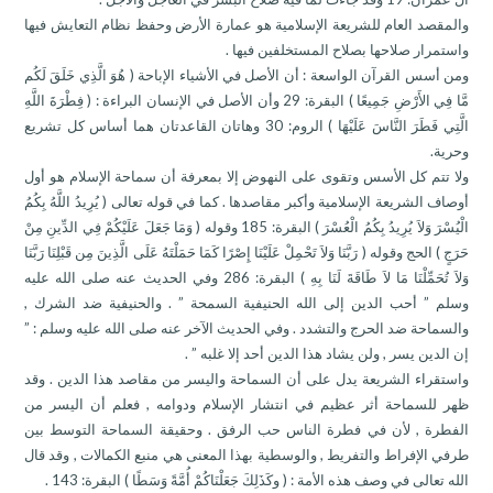
والمقصد العام للشريعة الإسلامية هو عمارة الأرض وحفظ نظام التعايش فيها
واستمرار صلاحها بصلاح المستخلفين فيها .
ومن أسس القرآن الواسعة : أن الأصل في الأشياء الإباحة ( هُوَ الَّذِي خَلَقَ لَكُم
مَّا فِي الأَرْضِ جَمِيعًا ) البقرة: 29 وأن الأصل في الإنسان البراءة : ( فِطْرَةَ اللَّهِ
الَّتِي فَطَرَ النَّاسَ عَلَيْهَا ) الروم: 30 وهاتان القاعدتان هما أساس كل تشريع
وحرية.
ولا تتم كل الأسس وتقوى على النهوض إلا بمعرفة أن سماحة الإسلام هو أول
أوصاف الشريعة الإسلامية وأكبر مقاصدها . كما في قوله تعالى ( يُرِيدُ اللَّهُ بِكُمُ
الْيُسْرَ وَلاَ يُرِيدُ بِكُمُ الْعُسْرَ ) البقرة: 185 وقوله ( وَمَا جَعَلَ عَلَيْكُمْ فِي الدِّينِ مِنْ
حَرَجٍ ) الحج وقوله ( رَبَّنَا وَلاَ تَحْمِلْ عَلَيْنَا إِصْرًا كَمَا حَمَلْتَهُ عَلَى الَّذِينَ مِن قَبْلِنَا رَبَّنَا
وَلاَ تُحَمِّلْنَا مَا لاَ طَاقَةَ لَنَا بِهِ ) البقرة: 286 وفي الحديث عنه صلى الله عليه
وسلم ” أحب الدين إلى الله الحنيفية السمحة ” . والحنيفية ضد الشرك ,
والسماحة ضد الحرج والتشدد . وفي الحديث الآخر عنه صلى الله عليه وسلم : ”
إن الدين يسر , ولن يشاد هذا الدين أحد إلا غلبه ” .
واستقراء الشريعة يدل على أن السماحة واليسر من مقاصد هذا الدين . وقد
ظهر للسماحة أثر عظيم في انتشار الإسلام ودوامه , فعلم أن اليسر من
الفطرة , لأن في فطرة الناس حب الرفق . وحقيقة السماحة التوسط بين
طرفي الإفراط والتفريط , والوسطية بهذا المعنى هي منبع الكمالات , وقد قال
الله تعالى في وصف هذه الأمة : ( وكَذَلِكَ جَعَلْنَاكُمْ أُمَّةً وَسَطًا ) البقرة: 143 .