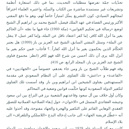
تحدّيات جمّة تفرضها متطلبات التحديث، بما في ذلك استعارة أنظمة
وتشريعات غير مستمدة مباشرة من الكتاب والسنّة، واعتبره العلماء اختراقاً
لمجالهم السيادي، كون التشريع يمثّل امتيازاً خاصاً لهم، وهو ما دفع المفتي
الأكبر ورئيس القضاة في عهد الملك فيصل، الشيخ محمد بن ابراهيم آل الشيخ
لوضع «رسالة في تحكيم القوانين» (مكة 1960) جاء فيها ما نصّه «أن الحاكم
بغير ما أنزل الله كافر، إما كفر اعتقاد ناقل عن الملة، وإما كفر عمل، لا ينقل
عن الملة». وسئل المفتي السابق، الشيخ عبد العزيز بن باز (1999): هل يعتبر
الحكّام الذين يحكمون بغير ما أنزل الله كفاراً...؟ فأجاب: فمن حكم بغير ما
أنزل الله يرى أن ذلك أحسن من شرع الله فهو كافر (انظر: مجموع فتاوى
الشيخ عبد العزيز بن باز، المجلد الرابع، ص 416).
وقد فهم طلاّب الشيخ بن باز ومن جاء بعدهم، خصوصاً من «الجهاديين» في
«القاعدة» و «داعش» تلك الفتاوى على أن النظام السعودي في مقدمة
المستهدفين بفتاوى الشيخين ابن ابراهيم وبن باز. وقد أسست تلك الفتاوى
لتكفير الدولة السعودية كونها حكّمت قوانين وضعية في المحاكم.
وكان أول خلاف بين آل سعود وقاعدتهم الشعبية برز في النزاع بين ابن سعود
وجيشه العقائدي المتمثل في «الاخوان»، حول إبقاء الصلاحية العملانية للتصوّر
العقدي الوهابي القائم على التكفير والهجرة والجهاد مفتوحة، وقد أخذوا عليه
أنه «عطّل فريضة الجهاد» الى جانب إدخاله البدع «اللاسلكي والتلغراف» الى
بلاد الإسلام.
كانت معركة السبلة عام 1929 بين ابن سعود والاخوان مواجهة بين الدولة