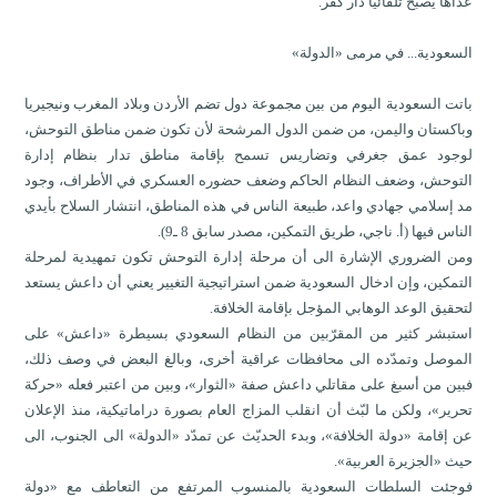
عداها يصبح تلقائياً دار كفر.
السعودية... في مرمى «الدولة»
باتت السعودية اليوم من بين مجموعة دول تضم الأردن وبلاد المغرب ونيجيريا
وباكستان واليمن، من ضمن الدول المرشحة لأن تكون ضمن مناطق التوحش،
لوجود عمق جغرفي وتضاريس تسمح بإقامة مناطق تدار بنظام إدارة
التوحش، وضعف النظام الحاكم وضعف حضوره العسكري في الأطراف، وجود
مد إسلامي جهادي واعد، طبيعة الناس في هذه المناطق، انتشار السلاح بأيدي
الناس فيها (أ. ناجي، طريق التمكين، مصدر سابق 8 ـ9).
ومن الضروري الإشارة الى أن مرحلة إدارة التوحش تكون تمهيدية لمرحلة
التمكين، وإن ادخال السعودية ضمن استراتيجية التغيير يعني أن داعش يستعد
لتحقيق الوعد الوهابي المؤجل بإقامة الخلافة.
استبشر كثير من المقرّبين من النظام السعودي بسيطرة «داعش» على
الموصل وتمدّده الى محافظات عراقية أخرى، وبالغ البعض في وصف ذلك،
فبين من أسبغ على مقاتلي داعش صفة «الثوار»، وبين من اعتبر فعله «حركة
تحرير»، ولكن ما لبّث أن انقلب المزاج العام بصورة دراماتيكية، منذ الإعلان
عن إقامة «دولة الخلافة»، وبدء الحديّث عن تمدّد «الدولة» الى الجنوب، الى
حيث «الجزيرة العربية».
فوجئت السلطات السعودية بالمنسوب المرتفع من التعاطف مع «دولة