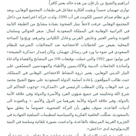
ابراهيم والشيخ بن باز فإن من هذه حاله يعتبر كافراً.
توارى جهيمان جسداً وبقيت أفكاره تتفاعل في طبقات المجتمع الوهابي، وبعد
غزو نظام صدام حسين للكويت في آب 1990، ولدت حركة اعتراضية من داخل
المجتمع الوهابي عرفت لاحقاً بتيار الصحوة بقيادة مشايخ من الطبقة الثانية
في التراتبية الوهابية في المملكة السعودية أمثال: سفر الحوالي وسلمان
العودة وناصر العمر وعايض القرني وعادل الكلباني وغيرهم، وزوّدوا الساحة
المحلية بفيض من الخطابات الاحتجاجية ضد المخالفات الشرعية للنظام
السعودي في ضوء ما ورد في رسائل جهيمان. وكان إصدار «مذكرة النصيحة»
في يوليو/ تموز 1992 والتي حملت توقيعات 108 من المشايخ والقضاة والدعاة
وأساتذة الجامعات الدينية والأكاديميين والأطباء والمهندسين المصنّفين على
التيار الديني الوهابي، يعتبر ذروة النشاط الاحتجاجي الوهابي في المملكة،
حيث طالب الموقّعون بإعادة أسلمة الدولة السعودية على منهج الشيخ محمد
بن عبد الوهاب. وكان المطلب الرئيسي في «المذكرة»: «وجوب التحاكم الى
شرع الله وتحكيمه في جميع شؤون الفرد والأسرة والدولة وفي علاقة الأمة
بالدولة، وفي علاقة الدولة والأمة بغيرهما من الدول والأمم...». وبالعودة الى
أدبيات القاعدة، سوف يظهر بأن التركة الصحوية، خصوصاً ما يتعلق منها
بالسعودية، شكّلت الخلفية الفكرية والسياسية لتنظيمات السلفية الجهادية في
الجزيرة العربية المرتبطة بالقاعدة، واندغمت بصورة تلقائية وسلسة في البنية
الإيديولوجية لدى «داعش».
من الضروري لفت الانتباه الى أن عقيدة «داعش» لا تختلف عن عقيدة أي