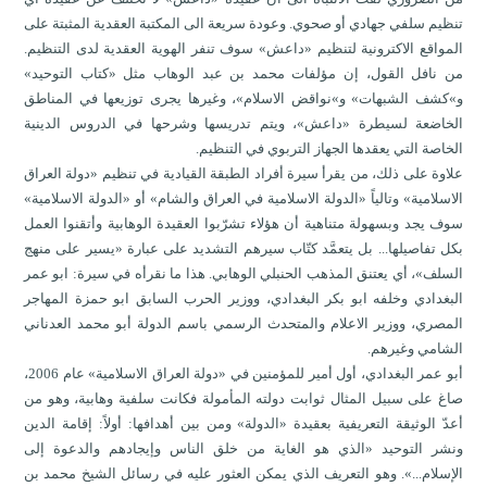
تنظيم سلفي جهادي أو صحوي. وعودة سريعة الى المكتبة العقدية المثبتة على
المواقع الاكترونية لتنظيم «داعش» سوف تنفر الهوية العقدية لدى التنظيم.
من نافل القول، إن مؤلفات محمد بن عبد الوهاب مثل «كتاب التوحيد»
و»كشف الشبهات» و»نواقض الاسلام»، وغيرها يجرى توزيعها في المناطق
الخاضعة لسيطرة «داعش»، ويتم تدريسها وشرحها في الدروس الدينية
الخاصة التي يعقدها الجهاز التربوي في التنظيم.
علاوة على ذلك، من يقرأ سيرة أفراد الطبقة القيادية في تنظيم «دولة العراق
الاسلامية» وتالياً «الدولة الاسلامية في العراق والشام» أو «الدولة الاسلامية»
سوف يجد وبسهولة متناهية أن هؤلاء تشرّبوا العقيدة الوهابية وأتقنوا العمل
بكل تفاصيلها... بل يتعمَّد كتّاب سيرهم التشديد على عبارة «يسير على منهج
السلف»، أي يعتنق المذهب الحنبلي الوهابي. هذا ما نقرأه في سيرة: ابو عمر
البغدادي وخلفه ابو بكر البغدادي، ووزير الحرب السابق ابو حمزة المهاجر
المصري، ووزير الاعلام والمتحدث الرسمي باسم الدولة أبو محمد العدناني
الشامي وغيرهم.
أبو عمر البغدادي، أول أمير للمؤمنين في «دولة العراق الاسلامية» عام 2006،
صاغ على سبيل المثال ثوابت دولته المأمولة فكانت سلفية وهابية، وهو من
أعدّ الوثيقة التعريفية بعقيدة «الدولة» ومن بين أهدافها: أولاً: إقامة الدين
ونشر التوحيد «الذي هو الغاية من خلق الناس وإيجادهم والدعوة إلى
الإسلام...». وهو التعريف الذي يمكن العثور عليه في رسائل الشيخ محمد بن