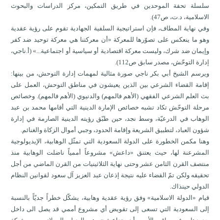
سلسلة تحفة الموحدين في طريق التمكين، مركز الدراسات والبحوث
الاسلامية، د.ت، ص47).
وفي نهاية المطاف، فإن استراتيجية السلفية الجهادية تقوم على رؤية عقدية
وهو ما ينعكس على تصوّرها للمعركة «أن معركتنا هي معركة توحيد ضد كفر
وإيمان ضد شرك، وليست معركة اقتصادية أو سياسية أو اجتماعية...» (أ.ناجي،
إدارة التوحّش، مصدر سابق ص112).
ويرسم الشيخ أبي بكر ناجي صورة مثالية لمهمات إدارة التوحش، من بينها:
إقامة القضاء الشرعي بين الذين يعيشون في مناطق التوحش، العمل على
بث العلم الشرعي الفقهي (الأهم فالمهم) والدنيوي (الأهم فالمهم). وخصائص
مرحلة التوحّش تكاد تشبه خصائص الإمارة الدينية التي أقامها محمد بن عبد
الوهاب في الدرعيّة، وسط نجد، حين طبّق رؤيته الدينية الصارمة في إدارة
شؤون العباد، لتطبيق الشريعة وإقامة الحدود، وجبي أموال الزكاة والغنائم.
وهنا مكمن الخطورة على الدولة السعودية التي تمثّل الوهابية، الإيديولوجية
المشرعنة لها، حيث يعتنق «داعش» مشروعاً أممياً ناضلت الوهابية منذ
منتصف القرن الثامن عشر وحتى نهاية الثلاثينيات من القرن الماضي من أجل
تحقيقه ولكن تمّ القضاء عليه نتيجة إذعان عبد العزيز آل سعود لقوانين النظام
الدولي حينذاك.
قيام «الدولة الاسلامية» وفق رؤية عقدية وهابية، يشكّل خطراً جديّاً بالنسبة
إلى السعودية التي تسعى إلى تقويض أي مشروع أممي قد يصل الى داخل