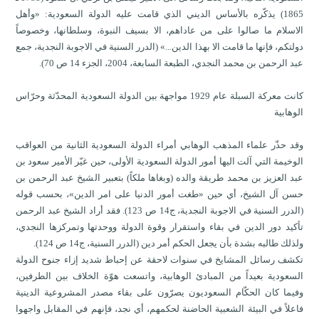
1865) يذكّره بالأساس الديني الذي قامت عليه الدولة السعودية: «وأهل
الاسلام ما صالوا على من عاداهم، الا بسيف النبوة، وسلطانها، وخصوصاً
دولتكم، فإنها ما قامت الا بهذا الدين...» (الدرر السنية في الاجوبة النجدية، جمع
عبد الرحمن بن محمد النجدي، الطبعة السابعة، 2004، الجزء 14 ص 70).
كانت معركة السبلة عام 1929 مواجهة بين الدولة السعودية المحدّثة وحرّاس
الوهابية
وقد حذّر علماء المذهب الوهابي أمراء الدولة السعودية الثانية من العواقب
الوخيمة التي آلت اليها أمور الدولة السعودية الأولى، حين غيّر الأمير سعود بن
عبد العزيز بن محمد طريقة والده (وبغاها ملكاً) بتعبير الشيخ عبد الرحمن بن
حسن آل الشيخ، أي حين «طغت أمور الدنيا على امر الدين»، بحسب قوله
(الدرر السنية في الاجوبة النجدية، ج14 ص 123). فقد أراد الشيخ عبد الرحمن
تأكيد دور الدين في بقاء واستقرار وقوة الدولة ووحدتها وتمركزها النجدي،
ولذلك طالبه بشدة بأن يجعل الحكم أمر دين (الدرر السنية، ج14 ص 124).
تكشف رسائل المشايخ في سنوات لاحقة عن إحباط شديد إزاء جنوح الدولة
السعودية بعيداً من المبادئ الوهابية، واتسعت هوّة الخلاف بين الطرفين،
وفيما كان الحكّام السعوديون يصرّون على بقاء مصدر المشروعية الدينية
فاعلاً في البيئة الشعبية الحاضنة لحكمهم، أي نجد، فإنهم في المقابل واجهوا