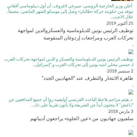
أعلن وزير الخارجية الروسي، سيرغي لافروف، أن أول ديبلوماسي أفغاني
موفد من حكومة حركة «طالبان» وصل إلى موسكو الشهر الماضي، مضيفاً،
خلال الاجت...
25 أكتوبر 2019
توظيف الرئيس بوتين للدبلوماسية والعسكروالدين لمواجهة
تحركات الغرب ومراجعات إردوغان المنقوصة
›
توظيف الرئيس بوتين للدبلوماسية والعسكر و الدين لمواجهة تحركات الغرب
لـ حسني محلي انتبه بوتين إلى تحركات الغرب و "إسرائيل...
2 سبتمبر 2018
ظاهرة الانتحار والتطرف عند "الجهاديين الجدد"
›
د. هيثم مزاحم يلاحظ الباحث الفرنسي أوليفييه روا أن جميع المدافعين عن
"داعش" لا يتحثون أبداً عن الشريعة ولا يأتون تقريباً على ذك...
3 مارس 2018
سلفيون جهاديون من «عين الحلوة» يراجعون أدبياتهم
›