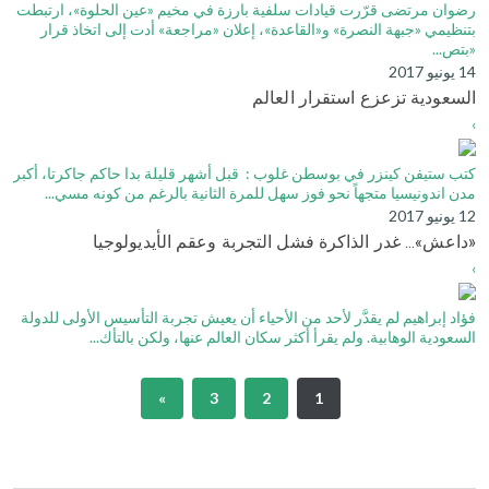
رضوان مرتضى قرّرت قيادات سلفية بارزة في مخيم «عين الحلوة»، ارتبطت
بتنظيمي «جبهة النصرة» و«القاعدة»، إعلان «مراجعة» أدت إلى اتخاذ قرار
«بتص...
14 يونيو 2017
السعودية تزعزع استقرار العالم
›
كتب ستيفن كينزر في بوسطن غلوب : قبل أشهر قليلة بدا حاكم جاكرتا، أكبر
مدن اندونيسيا متجهاً نحو فوز سهل للمرة الثانية بالرغم من كونه مسي...
12 يونيو 2017
«داعش»... غدر الذاكرة فشل التجربة وعقم الأيديولوجيا
›
فؤاد إبراهيم لم يقدَّر لأحد من الأحياء أن يعيش تجربة التأسيس الأولى للدولة
السعودية الوهابية. ولم يقرأ أكثر سكان العالم عنها، ولكن بالتأك...
»
3
2
1